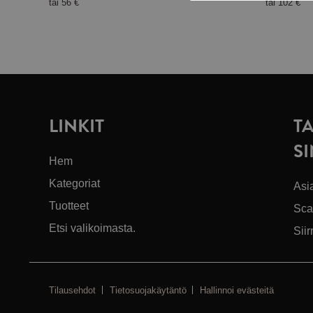
tai
56 €
tai
102 €
LINKIT
T
S
Hem
Kategoriat
Asi
Tuotteet
Sca
Etsi valikoimasta.
Siir
Tilausehdot
Tietosuojakäytäntö
Hallinnoi evästeitä