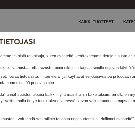
KAIKKI TUOTTEET
KATE
TIETOJASI
e teknisiä ratkaisuja, kuten evästeitä, kerätäksemme tietoja sinusta eri ta
tukset: varmistaa, että sivusto toimii oikein ja tarjoaa sinulle sujuvan käyttä
ukset: Kerää tietoa siitä, miten vierailijat käyttävät verkkosivustoa ja luodaa
FISKARS GARDEN
ntamaan sisältöä ja navigointia.
kki" annat suostumuksesi kaikkiin yllä mainittuihin tarkoituksiin. Sinulla on 
syt valitsemalla tietyn tarkoituksen vieressä olevan valintaruudun ja napsautt
Näyttää 3 tuotetta
mustasi, voit tehdä sen milloin tahansa napsauttamalla "Hallinnoi evästeitä" -