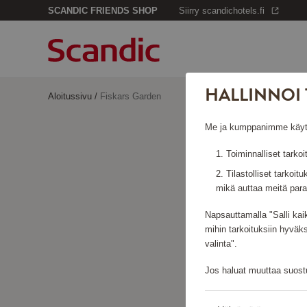
SCANDIC FRIENDS SHOP
Siirry scandichotels.fi
HALLINNOI 
Aloitussivu
/
Fiskars Garden
Me ja kumppanimme käytämm
Toiminnalliset tarkoi
Tilastolliset tarkoit
mikä auttaa meitä para
Napsauttamalla "Salli kai
mihin tarkoituksiin hyväk
valinta".
Jos haluat muuttaa suostu