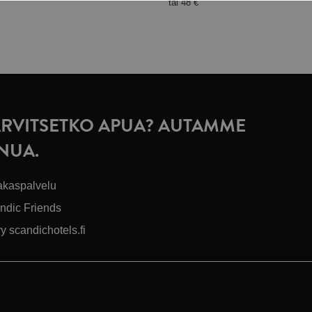
tai
48 €
ARVITSETKO APUA? AUTAMME
INUA.
akaspalvelu
ndic Friends
ry scandichotels.fi