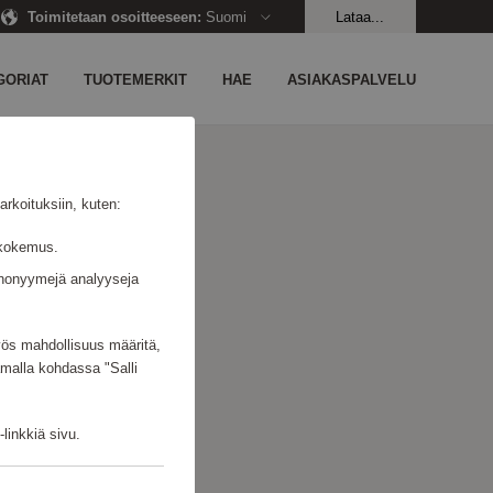
Toimitetaan osoitteeseen
:
Suomi
Lataa...
GORIAT
TUOTEMERKIT
HAE
ASIAKASPALVELU
rkoituksiin, kuten:
jäkokemus.
n anonyymejä analyyseja
myös mahdollisuus määritä,
amalla kohdassa "Salli
linkkiä sivu.