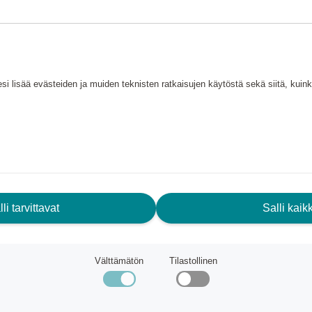
si lisää evästeiden ja muiden teknisten ratkaisujen käytöstä sekä siitä, kui
li tarvittavat
Salli kaikk
Välttämätön
Tilastollinen
PowerGear X ohileikkaavat oksasakset LX98 L
Xtract puutarhasaha SW75
rden
Fiskars Garden
että
40 080 pistettä