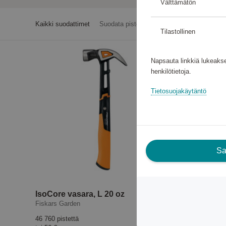
Välttämätön
Kaikki suodattimet
Suodata pisteiden mukaan
Tilastollinen
Napsauta linkkiä lukeakse
henkilötietoja.
Tietosuojakäytäntö
Sal
IsoCore vasara, L 20 oz
Fiskars Garden
Fiskars Ga
46 760 pistettä
85 170 pist