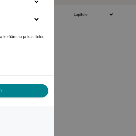
40080 - 85170 pistettä
Lajittele
nka keräämme ja käsittelee
i
 L