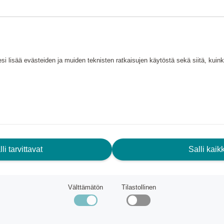
si lisää evästeiden ja muiden teknisten ratkaisujen käytöstä sekä siitä, kui
ARVITSETKO APUA? AUTAMME
li tarvittavat
Salli kaikk
INUA.
Välttämätön
Tilastollinen
akaspalvelu
ndic Friends