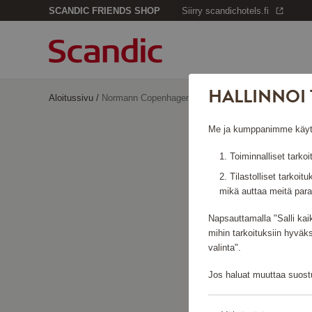
SCANDIC FRIENDS SHOP
Siirry scandichotels.fi
HALLINNOI 
Aloitussivu
/
Normann Copenhagen
Me ja kumppanimme käytämm
Toiminnalliset tarkoi
Tilastolliset tarkoit
N
mikä auttaa meitä para
Napsauttamalla "Salli kai
mihin tarkoituksiin hyväk
valinta".
Jos haluat muuttaa suostu