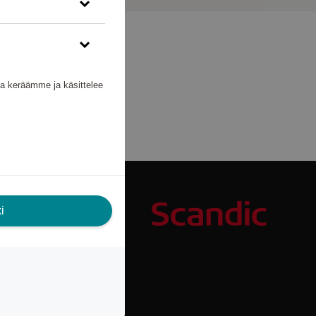
nka keräämme ja käsittelee
i