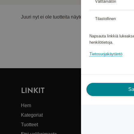
Välttämätön
Juuri nyt ei ole tuotteita näytettäväksi.
Tilastollinen
Napsauta linkkiä lukeakse
henkilötietoja.
Tietosuojakäytäntö
LINKIT
T
Sal
S
Hem
Kategoriat
Asi
Tuotteet
Sca