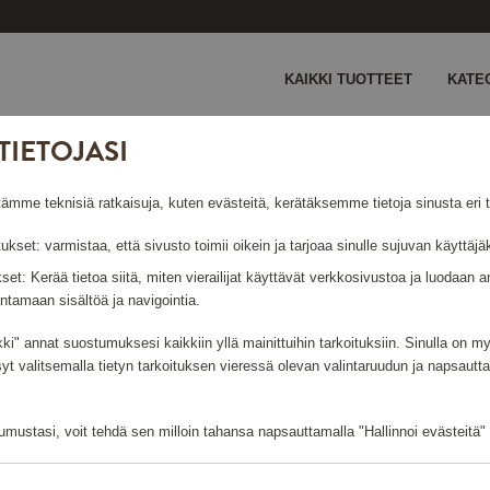
KAIKKI TUOTTEET
KATE
TIETOJASI
e teknisiä ratkaisuja, kuten evästeitä, kerätäksemme tietoja sinusta eri ta
tukset: varmistaa, että sivusto toimii oikein ja tarjoaa sinulle sujuvan käyttä
ukset: Kerää tietoa siitä, miten vierailijat käyttävät verkkosivustoa ja luodaa
ORMANN COPENHAG
ntamaan sisältöä ja navigointia.
kki" annat suostumuksesi kaikkiin yllä mainittuihin tarkoituksiin. Sinulla on 
syt valitsemalla tietyn tarkoituksen vieressä olevan valintaruudun ja napsautt
Näyttää tuotteita
mustasi, voit tehdä sen milloin tahansa napsauttamalla "Hallinnoi evästeitä" -