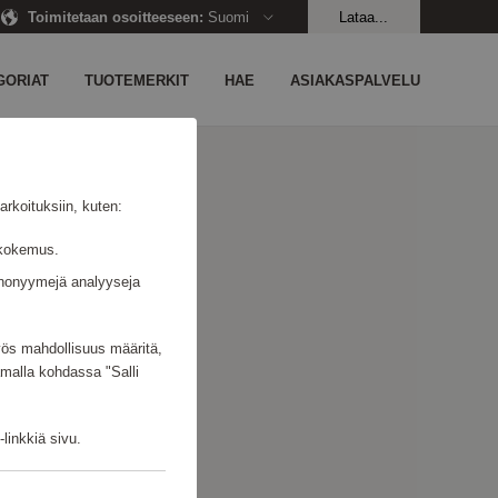
Toimitetaan osoitteeseen
:
Suomi
Lataa...
GORIAT
TUOTEMERKIT
HAE
ASIAKASPALVELU
rkoituksiin, kuten:
jäkokemus.
n anonyymejä analyyseja
EN
myös mahdollisuus määritä,
amalla kohdassa "Salli
linkkiä sivu.