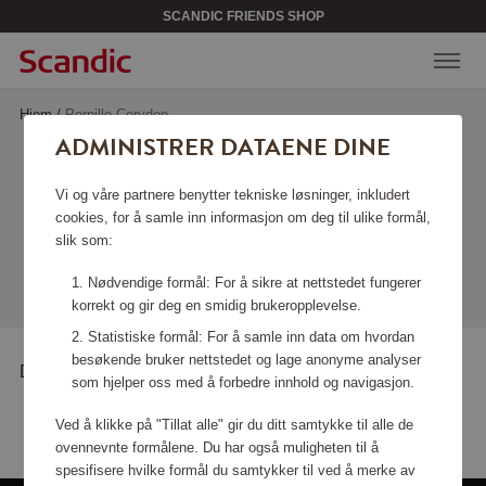
SCANDIC FRIENDS SHOP
Hjem
/
Pernille Corydon
ADMINISTRER DATAENE DINE
PERNILLE CORYDON
Vi og våre partnere benytter tekniske løsninger, inkludert
cookies, for å samle inn informasjon om deg til ulike formål,
slik som:
Viser produkter
Nødvendige formål: For å sikre at nettstedet fungerer
korrekt og gir deg en smidig brukeropplevelse.
Statistiske formål: For å samle inn data om hvordan
besøkende bruker nettstedet og lage anonyme analyser
Det er ingen produkter å vise akkurat nå
som hjelper oss med å forbedre innhold og navigasjon.
Ved å klikke på "Tillat alle" gir du ditt samtykke til alle de
ovennevnte formålene. Du har også muligheten til å
spesifisere hvilke formål du samtykker til ved å merke av