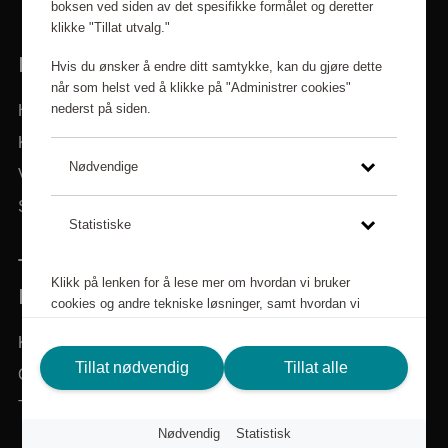
boksen ved siden av det spesifikke formålet og deretter
klikke "Tillat utvalg."
LINKER
Hvis du ønsker å endre ditt samtykke, kan du gjøre dette
når som helst ved å klikke på "Administrer cookies"
nederst på siden.
Hjem
Kategorier
Nødvendige
Varemerker
Søk i sortiment
Statistiske
TRENGER DU HJELP? VI ER HER FOR
Klikk på lenken for å lese mer om hvordan vi bruker
DEG!
cookies og andre tekniske løsninger, samt hvordan vi
samler inn og behandler personopplysninger.
Kundeservice
Personvernspolicy
Tillat nødvendig
Tillat alle
Om Scandic Friends
Tilbake til scandichotels.no
Nødvendig
Statistisk