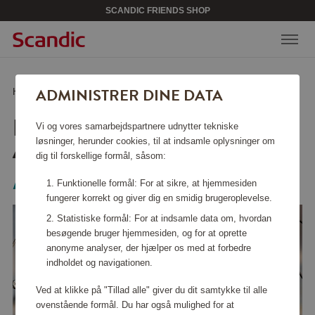
SCANDIC FRIENDS SHOP
ADMINISTRER DINE DATA
Hjem
/
Sikkerhed
/
Anden sikkerhed
/
Luftpumpe mini AirBird P1
LUFTPUMPE MINI
Vi og vores samarbejdspartnere udnytter tekniske
AIRBIRD P1
løsninger, herunder cookies, til at indsamle oplysninger om
dig til forskellige formål, såsom:
Aqiila
Funktionelle formål: For at sikre, at hjemmesiden
fungerer korrekt og giver dig en smidig brugeroplevelse.
Statistiske formål: For at indsamle data om, hvordan
besøgende bruger hjemmesiden, og for at oprette
anonyme analyser, der hjælper os med at forbedre
indholdet og navigationen.
Ved at klikke på "Tillad alle" giver du dit samtykke til alle
ovenstående formål. Du har også mulighed for at