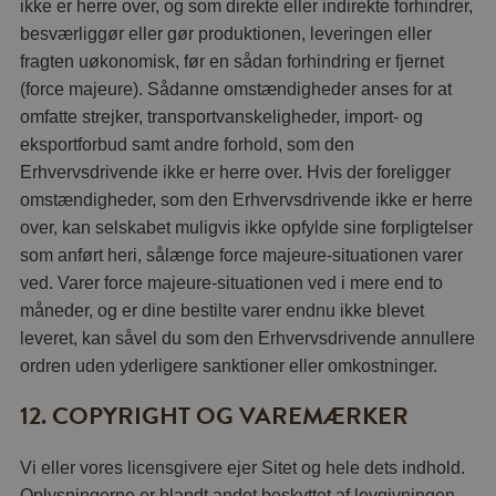
ikke er herre over, og som direkte eller indirekte forhindrer,
besværliggør eller gør produktionen, leveringen eller
fragten uøkonomisk, før en sådan forhindring er fjernet
(force majeure). Sådanne omstændigheder anses for at
omfatte strejker, transportvanskeligheder, import- og
eksportforbud samt andre forhold, som den
Erhvervsdrivende ikke er herre over. Hvis der foreligger
omstændigheder, som den Erhvervsdrivende ikke er herre
over, kan selskabet muligvis ikke opfylde sine forpligtelser
som anført heri, sålænge force majeure-situationen varer
ved. Varer force majeure-situationen ved i mere end to
måneder, og er dine bestilte varer endnu ikke blevet
leveret, kan såvel du som den Erhvervsdrivende annullere
ordren uden yderligere sanktioner eller omkostninger.
12. COPYRIGHT OG VAREMÆRKER
Vi eller vores licensgivere ejer Sitet og hele dets indhold.
Oplysningerne er blandt andet beskyttet af lovgivningen