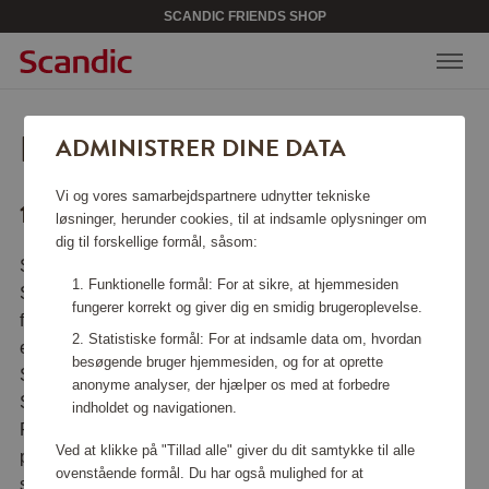
SCANDIC FRIENDS SHOP
HANDELSBETINGELSER
ADMINISTRER DINE DATA
Vi og vores samarbejdspartnere udnytter tekniske
1. GENERELLE BESTEMMELSER
løsninger, herunder cookies, til at indsamle oplysninger om
dig til forskellige formål, såsom:
Scandic Friends Shop drives af Crossroads Loyalty
Funktionelle formål: For at sikre, at hjemmesiden
Solutions ApS (28988710) og dets datterselskaber (i det
fungerer korrekt og giver dig en smidig brugeroplevelse.
følgende kaldet “DEN FORRETNINGSDRIVENDE”, “VI”
Statistiske formål: For at indsamle data om, hvordan
eller “OS”) på vegne af Scandic Friends. Scandic Friends
besøgende bruger hjemmesiden, og for at oprette
Shop er en del af loyalitetsprogrammet Scandic Friends.
anonyme analyser, der hjælper os med at forbedre
Scandic Friends Shop er udelukkende for Scandic
indholdet og navigationen.
Friends-medlemmer. Den Forretningsdrivende er den
Ved at klikke på "Tillad alle" giver du dit samtykke til alle
person, som driver Scandic Friends Shop på
ovenstående formål. Du har også mulighed for at
shop.scandichotels.com/dk (the “SITET“). Scandic