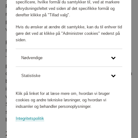
specificere, hvilke formål du samtykker til, ved at markere
Friends Shop er en forretning, hvor medlemmerne har
afkrydsningsfeltet ved siden af det specifikke formål og
mulighed for at bruge deres point til køb af
derefter klikke på "Tillad valg".
produkter/serviceydelser eller til at give bidrag til
Hvis du ønsker at ændre dit samtykke, kan du til enhver tid
velgørenhed. Nærmere oplysninger findes på Sitet.
gøre det ved at klikke på "Administrer cookies" nederst på
siden.
På Sitet kan medlemmerne betale for produkter og
serviceydelser (i det følgende samlet kaldet
"LOYALITETSPRÆMIER") med deres Scandic Friends-
Nødvendige
point eller med en kombination af Scandic Friends-point
og kontanter. For hver ordre, der afgives på Sitet, skal man
Statistiske
bruge mindst ét Scandic Friends-point. Man kan også
indløse sine Scandic Friends-point ved at give bidrag til
Klik på linket for at læse mere om, hvordan vi bruger
velgørenhed eller til andre institutioner i Scandic Friends
cookies og andre tekniske løsninger, og hvordan vi
Shop. Ved bidrag til velgørenhed i Scandic Friends Shop
indsamler og behandler personoplysninger.
skal der betales med Scandic Friends-point. Kontant
Integritetspolitik
betaling er ikke mulig.
2. AFTALENS INDGÅELSE OG