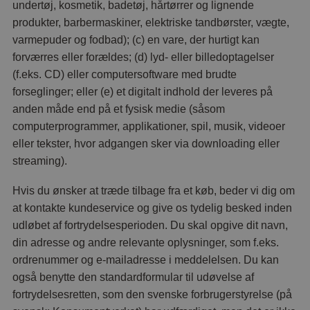
undertøj, kosmetik, badetøj, hårtørrer og lignende
produkter, barbermaskiner, elektriske tandbørster, vægte,
varmepuder og fodbad); (c) en vare, der hurtigt kan
forværres eller forældes; (d) lyd- eller billedoptagelser
(f.eks. CD) eller computersoftware med brudte
forseglinger; eller (e) et digitalt indhold der leveres på
anden måde end på et fysisk medie (såsom
computerprogrammer, applikationer, spil, musik, videoer
eller tekster, hvor adgangen sker via downloading eller
streaming).
Hvis du ønsker at træde tilbage fra et køb, beder vi dig om
at kontakte kundeservice og give os tydelig besked inden
udløbet af fortrydelsesperioden. Du skal opgive dit navn,
din adresse og andre relevante oplysninger, som f.eks.
ordrenummer og e-mailadresse i meddelelsen. Du kan
også benytte den standardformular til udøvelse af
fortrydelsesretten, som den svenske forbrugerstyrelse (på