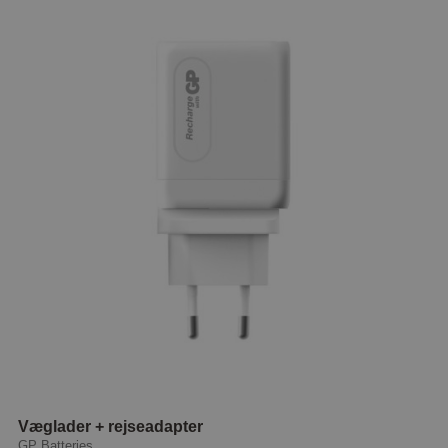
Væglader + rejseadapter
GP Batteries