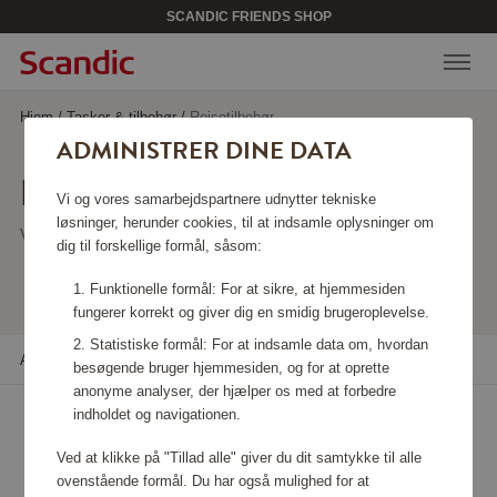
SCANDIC FRIENDS SHOP
Hjem
/
Tasker & tilbehør
/
Rejsetilbehør
ADMINISTRER DINE DATA
REJSETILBEHØR
Vi og vores samarbejdspartnere udnytter tekniske
løsninger, herunder cookies, til at indsamle oplysninger om
Viser 21 produkter
dig til forskellige formål, såsom:
Funktionelle formål: For at sikre, at hjemmesiden
fungerer korrekt og giver dig en smidig brugeroplevelse.
Statistiske formål: For at indsamle data om, hvordan
Alle filtre
Sortere
besøgende bruger hjemmesiden, og for at oprette
anonyme analyser, der hjælper os med at forbedre
indholdet og navigationen.
Ved at klikke på "Tillad alle" giver du dit samtykke til alle
ovenstående formål. Du har også mulighed for at