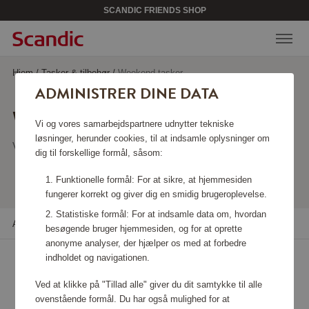
SCANDIC FRIENDS SHOP
Hjem
/
Tasker & tilbehør
/
Weekend tasker
ADMINISTRER DINE DATA
WEEKEND TASKER
Vi og vores samarbejdspartnere udnytter tekniske
løsninger, herunder cookies, til at indsamle oplysninger om
Viser 14 produkter
dig til forskellige formål, såsom:
Funktionelle formål: For at sikre, at hjemmesiden
fungerer korrekt og giver dig en smidig brugeroplevelse.
Statistiske formål: For at indsamle data om, hvordan
Alle filtre
Sortere
besøgende bruger hjemmesiden, og for at oprette
anonyme analyser, der hjælper os med at forbedre
indholdet og navigationen.
Ved at klikke på "Tillad alle" giver du dit samtykke til alle
ovenstående formål. Du har også mulighed for at