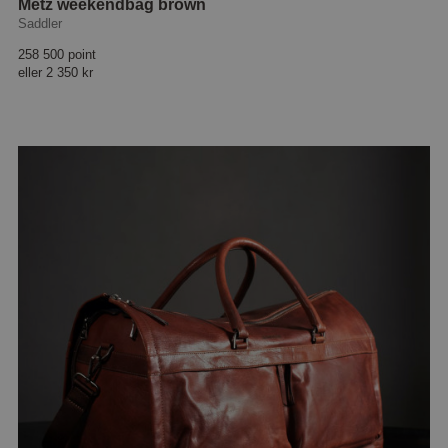
Metz weekendbag brown
Saddler
258 500 point
eller
2 350 kr