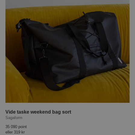
Vide taske weekend bag sort
Sagaform
35 090 point
eller
319 kr