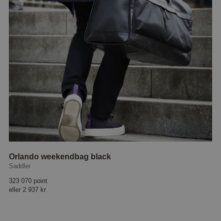
Orlando weekendbag black
Saddler
323 070 point
eller
2 937 kr