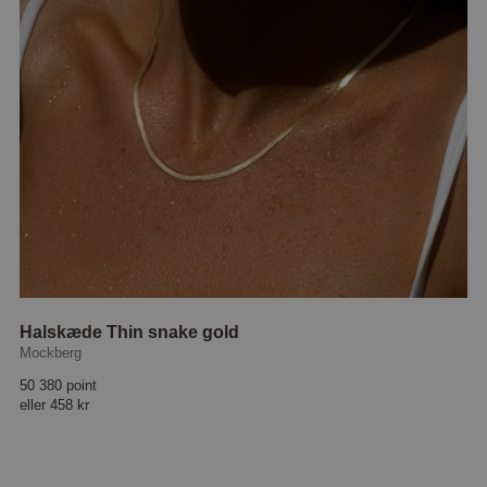
Halskæde Thin snake gold
Mockberg
50 380 point
eller
458 kr