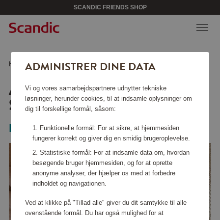
SCANDIC FRIENDS SHOP
ADMINISTRER DINE DATA
Hjem
/
Skønhed & accessories
/
Smykker
/
Armbånd Infinity Sølv
ARMBÅND INFINITY
Vi og vores samarbejdspartnere udnytter tekniske
SØLV
løsninger, herunder cookies, til at indsamle oplysninger om
dig til forskellige formål, såsom:
Mockberg
Funktionelle formål: For at sikre, at hjemmesiden
fungerer korrekt og giver dig en smidig brugeroplevelse.
Statistiske formål: For at indsamle data om, hvordan
besøgende bruger hjemmesiden, og for at oprette
anonyme analyser, der hjælper os med at forbedre
indholdet og navigationen.
Ved at klikke på "Tillad alle" giver du dit samtykke til alle
ovenstående formål. Du har også mulighed for at