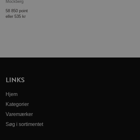
Mockberg
58 850 point
eller
535 kr
LINKS
Hjem
Kategorier
Varemærker
Søg i sortimentet