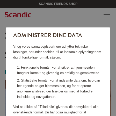
SCANDIC FRIENDS SHOP
ADMINISTRER DINE DATA
Hjem
/
Skønhed & accessories
/
Smykker
/
Armbånd Shiny Tennis Guld M
Vi og vores samarbejdspartnere udnytter tekniske
ARMBÅND SHINY
løsninger, herunder cookies, til at indsamle oplysninger om
TENNIS GULD M
dig til forskellige formål, såsom:
Funktionelle formål: For at sikre, at hjemmesiden
Mockberg
fungerer korrekt og giver dig en smidig brugeroplevelse.
Statistiske formål: For at indsamle data om, hvordan
besøgende bruger hjemmesiden, og for at oprette
anonyme analyser, der hjælper os med at forbedre
indholdet og navigationen.
Ved at klikke på "Tillad alle" giver du dit samtykke til alle
ovenstående formål. Du har også mulighed for at