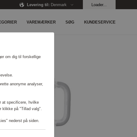
Levering til
:
Denmark
Loader...
EGORIER
VAREMÆRKER
SØG
KUNDESERVICE
r om dig til forskellige
levelse.
prette anonyme analyser,
 at specificere, hvilke
 klikke på "Tillad valg".
kies" nederst på siden.