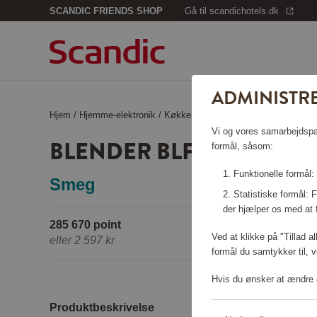
SCANDIC FRIENDS SHOP
Gå til scandichotels.dk
ADMINISTRE
Hjem
/
Hjemme-elektronik
/
Køkkenapparater
/
Blender BLF01 So
Vi og vores samarbejdspart
BLENDER BLF01 SORT
formål, såsom:
Funktionelle formål:
Smeg
Statistiske formål:
der hjælper os med at 
285 670 point
Ved at klikke på "Tillad a
eller
2 597 kr
formål du samtykker til, v
Hvis du ønsker at ændre d
Produktbeskrivelse