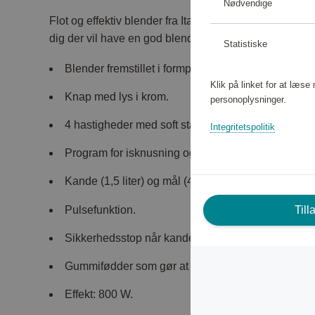
Nødvendige
Flot og effektiv blender fra Italienske Smeg. Blender 
dig der vil have en god blender i fin og elegant desig
Statistiske
Blender fremstillet i formpresset aluminium.
Klik på linket for at læs
Knap med lys i krom.
personoplysninger.
4 hastigheder med soft start (max 18000 omdrejnin
Integritetspolitik
Program for isknusning og smoothie.
Kande (1,5 liter) og mål (45 ml) i Tritan™ (BPA-fri)
Pulsefunktion.
Till
Sikkerhedsstop når kanden fjernes og ved overbel
Gummifødder som gør at maskinen står fast.
Effekt: 800 W.