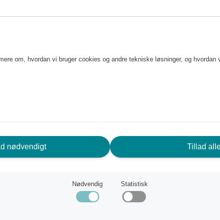
BLF01 er den rigtige model til
n.
e mere om, hvordan vi bruger cookies og andre tekniske løsninger, og hvordan 
ger/minut).
, tåler op til 70ºC varmt væske.
ad nødvendigt
Tillad all
astning.
Nødvendig
Statistisk