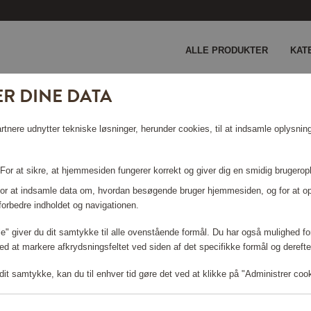
ALLE PRODUKTER
KAT
R DINE DATA
rt
nere udnytter tekniske løsninger, herunder cookies, til at indsamle oplysninge
 For at sikre, at hjemmesiden fungerer korrekt og giver dig en smidig brugerop
 For at indsamle data om, hvordan besøgende bruger hjemmesiden, og for at o
forbedre indholdet og navigationen.
Log ind for at shoppe
lle" giver du dit samtykke til alle ovenstående formål. Du har også mulighed for
ed at markere afkrydsningsfeltet ved siden af det specifikke formål og derefter
it samtykke, kan du til enhver tid gøre det ved at klikke på "Administrer coo