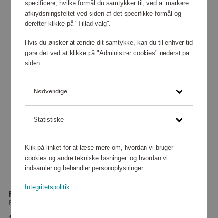
specificere, hvilke formål du samtykker til, ved at markere
afkrydsningsfeltet ved siden af det specifikke formål og
derefter klikke på "Tillad valg".
Hvis du ønsker at ændre dit samtykke, kan du til enhver tid
gøre det ved at klikke på "Administrer cookies" nederst på
siden.
Nødvendige
Statistiske
Klik på linket for at læse mere om, hvordan vi bruger
cookies og andre tekniske løsninger, og hvordan vi
indsamler og behandler personoplysninger.
Integritetspolitik
Flydevest Compact 100 Auto 30–110 kg, hvid
Baltic
154 440 point