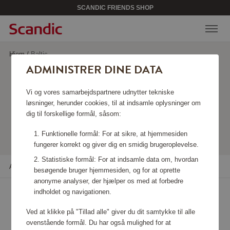
SCANDIC FRIENDS SHOP
Hjem
/
Baltic
ADMINISTRER DINE DATA
BALTIC
Vi og vores samarbejdspartnere udnytter tekniske
løsninger, herunder cookies, til at indsamle oplysninger om
dig til forskellige formål, såsom:
Viser 16 produkter
Funktionelle formål: For at sikre, at hjemmesiden
fungerer korrekt og giver dig en smidig brugeroplevelse.
Statistiske formål: For at indsamle data om, hvordan
Alle filtre
Sortere
besøgende bruger hjemmesiden, og for at oprette
anonyme analyser, der hjælper os med at forbedre
indholdet og navigationen.
Ved at klikke på "Tillad alle" giver du dit samtykke til alle
ovenstående formål. Du har også mulighed for at