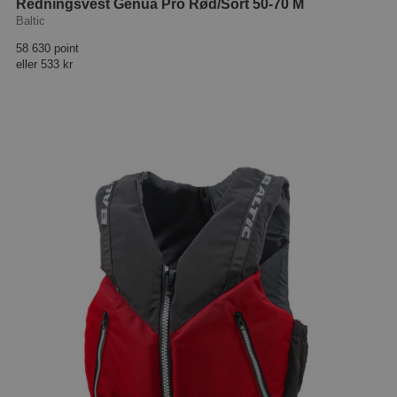
Redningsvest Genua Pro Rød/Sort 50-70 M
Baltic
58 630 point
eller
533 kr