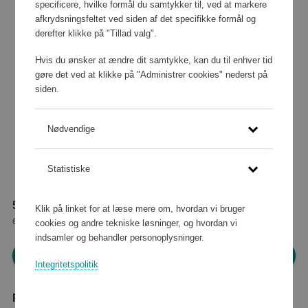
specificere, hvilke formål du samtykker til, ved at markere
afkrydsningsfeltet ved siden af det specifikke formål og
derefter klikke på "Tillad valg".
Hvis du ønsker at ændre dit samtykke, kan du til enhver tid
gøre det ved at klikke på "Administrer cookies" nederst på
siden.
Nødvendige
Statistiske
51 040 point
Klik på linket for at læse mere om, hvordan vi bruger
eller
464 kr
cookies og andre tekniske løsninger, og hvordan vi
indsamler og behandler personoplysninger.
Log ind for at shoppe
Integritetspolitik
Produktbeskrivelse