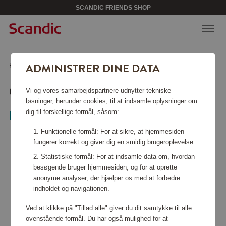
SCANDIC FRIENDS SHOP
ADMINISTRER DINE DATA
Hjem
/
Sport & fritid
/
Games & books
/
Cornhole Original
CORNHOLE ORIGINAL
Vi og vores samarbejdspartnere udnytter tekniske
løsninger, herunder cookies, til at indsamle oplysninger om
dig til forskellige formål, såsom:
Bex Sport
Funktionelle formål: For at sikre, at hjemmesiden
fungerer korrekt og giver dig en smidig brugeroplevelse.
Statistiske formål: For at indsamle data om, hvordan
besøgende bruger hjemmesiden, og for at oprette
anonyme analyser, der hjælper os med at forbedre
indholdet og navigationen.
Ved at klikke på "Tillad alle" giver du dit samtykke til alle
ovenstående formål. Du har også mulighed for at