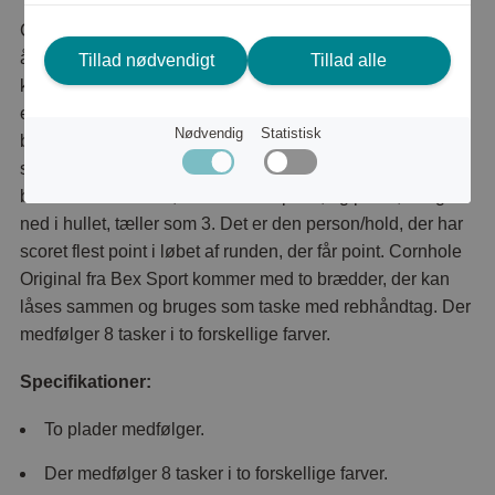
Cornhole er et spil, der er vokset i popularitet de seneste
år. Spillet kan spilles både indendørs og udendørs og
Tillad nødvendigt
Tillad alle
klarer sig derfor rigtig godt i lande, hvor sommersæsonen
er en lille del af året. Spillet spilles ved at placere
Nødvendig
Statistisk
brædderne i passende afstand fra hinanden, så skal man
smide sækkestolene på brættet. Poser, der forbliver på
brættet efter runden, tæller som 1 point, og poser, der gik
ned i hullet, tæller som 3. Det er den person/hold, der har
scoret flest point i løbet af runden, der får point. Cornhole
Original fra Bex Sport kommer med to brædder, der kan
låses sammen og bruges som taske med rebhåndtag. Der
medfølger 8 tasker i to forskellige farver.
Specifikationer:
To plader medfølger.
Der medfølger 8 tasker i to forskellige farver.