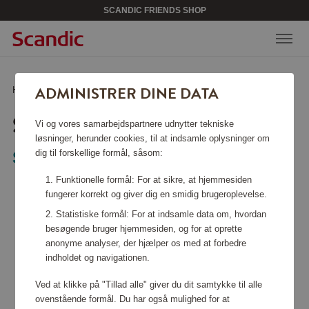
SCANDIC FRIENDS SHOP
ADMINISTRER DINE DATA
Hjem
/
Køkkentilbehør
/
Gryder & kasseroller
/
Støbejernsgryde
STØBEJERNSGRYDE
Vi og vores samarbejdspartnere udnytter tekniske
løsninger, herunder cookies, til at indsamle oplysninger om
dig til forskellige formål, såsom:
Sabor
Funktionelle formål: For at sikre, at hjemmesiden
fungerer korrekt og giver dig en smidig brugeroplevelse.
Statistiske formål: For at indsamle data om, hvordan
besøgende bruger hjemmesiden, og for at oprette
anonyme analyser, der hjælper os med at forbedre
indholdet og navigationen.
Ved at klikke på "Tillad alle" giver du dit samtykke til alle
ovenstående formål. Du har også mulighed for at