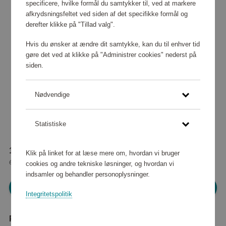
specificere, hvilke formål du samtykker til, ved at markere
afkrydsningsfeltet ved siden af det specifikke formål og
derefter klikke på "Tillad valg".
Hvis du ønsker at ændre dit samtykke, kan du til enhver tid
gøre det ved at klikke på "Administrer cookies" nederst på
siden.
Nødvendige
Statistiske
101 970 point
Klik på linket for at læse mere om, hvordan vi bruger
eller
927 kr
cookies og andre tekniske løsninger, og hvordan vi
indsamler og behandler personoplysninger.
Log ind for at shoppe
Integritetspolitik
Produktbeskrivelse