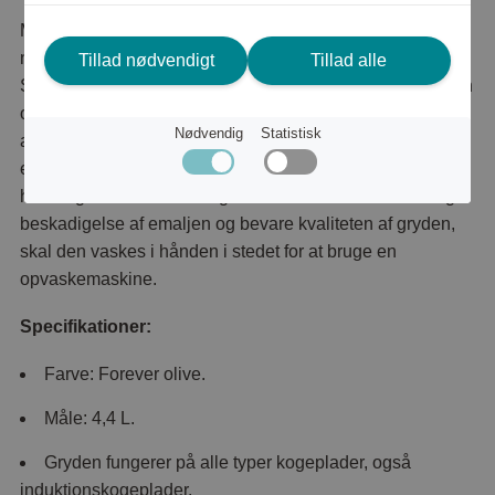
Med Sabors støbejernsgryde i dit køkken vil du kunne
nyde mange års kulinarisk glæde og kreativ madlavning.
Tillad nødvendigt
Tillad alle
Sabors støbejernsgryde imponerer med sit robuste design
og høje kvalitet, som garanterer langtidsbrug. Fremstillet
Nødvendig
Statistisk
af slidstærkt støbejern er det en alsidig ledsager. Gryden
er kompatibel med alle varmekilder, inklusive induktion,
hvilket gør den uundværlig i ethvert køkken. For at undgå
beskadigelse af emaljen og bevare kvaliteten af ​​gryden,
skal den vaskes i hånden i stedet for at bruge en
opvaskemaskine.
Specifikationer:
Farve: Forever olive.
Måle: 4,4 L.
Gryden fungerer på alle typer kogeplader, også
induktionskogeplader.