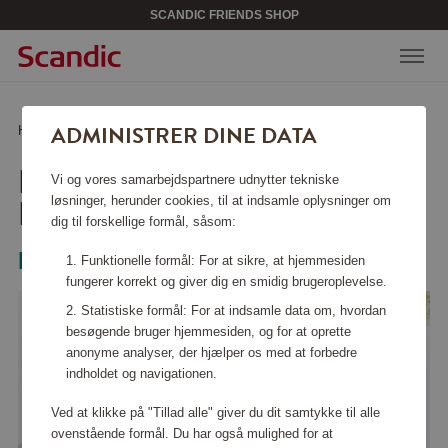
SCANDIC FRIENDS SHOP
ADMINISTRER DINE DATA
Hjem
/
Hjem & design
/
Tekstiler
/
Håndklæder Fisher Island rød
HÅNDKLÆDER FISHER
Vi og vores samarbejdspartnere udnytter tekniske
ISLAND RØD
løsninger, herunder cookies, til at indsamle oplysninger om
dig til forskellige formål, såsom:
Newport
Funktionelle formål: For at sikre, at hjemmesiden
fungerer korrekt og giver dig en smidig brugeroplevelse.
Statistiske formål: For at indsamle data om, hvordan
besøgende bruger hjemmesiden, og for at oprette
anonyme analyser, der hjælper os med at forbedre
indholdet og navigationen.
Ved at klikke på "Tillad alle" giver du dit samtykke til alle
ovenstående formål. Du har også mulighed for at