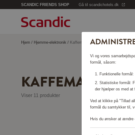
SCANDIC FRIENDS SHOP
Gå til scandichotels.dk
ADMINISTRE
Hjem
/
Hjemme-elektronik
/
Kaffemaskiner
Vi og vores samarbejdspart
formål, såsom:
KAFFEMASKINER
Funktionelle formål:
Statistiske formål:
der hjælper os med at 
Viser 11 produkter
Ved at klikke på "Tillad a
formål du samtykker til, v
Hvis du ønsker at ændre d