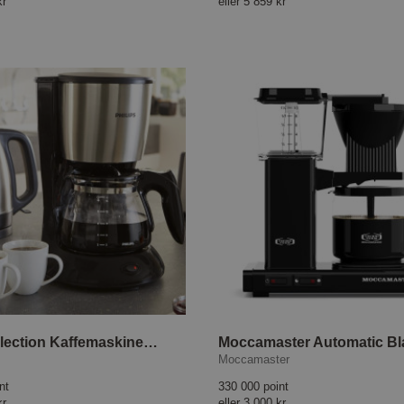
kr
eller
5 859 kr
Daily Collection Kaffemaskine HD7462/20
Moccamaster Automatic Bl
Moccamaster
nt
330 000 point
kr
eller
3 000 kr