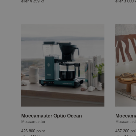
eller
4 359 kr
eller
3 000 
Moccamaster Optio Ocean
Moccamaster
Moccamast
426 800 point
437 200 poi