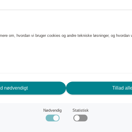
e mere om, hvordan vi bruger cookies og andre tekniske løsninger, og hvordan 
ad nødvendigt
Tillad all
Nødvendig
Statistisk
Moccamaster Automatic Polished silver
Thermo Automatic
er
Moccamaster
nt
418 770 point