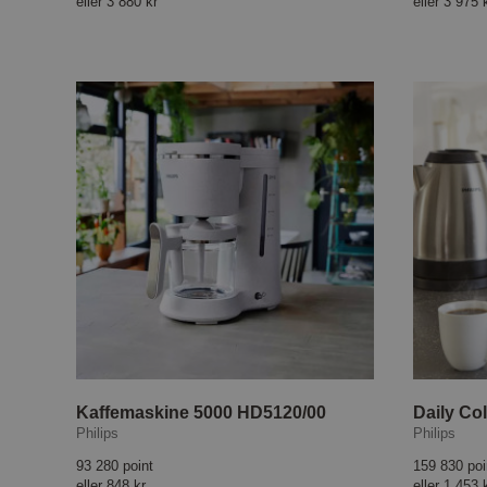
eller
3 880 kr
eller
3 975 
Kaffemaskine 5000 HD5120/00
Philips
Philips
93 280 point
159 830 poi
eller
848 kr
eller
1 453 