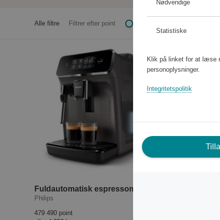
Nødvendige
Alle filtre
Filtrer efter point
Statistiske
Klik på linket for at læs
personoplysninger.
Integritetspolitik
Till
Fuldautomatisk espressomaskine EP2224/10
Philips
Moccamast
479 490 point
330 000 poi