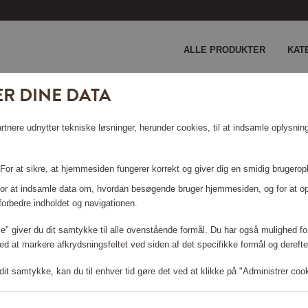
ALLE PRODUKTER
KAT
R DINE DATA
nere udnytter tekniske løsninger, herunder cookies, til at indsamle oplysninge
 For at sikre, at hjemmesiden fungerer korrekt og giver dig en smidig brugerop
 For at indsamle data om, hvordan besøgende bruger hjemmesiden, og for at o
forbedre indholdet og navigationen.
lle" giver du dit samtykke til alle ovenstående formål. Du har også mulighed for
ed at markere afkrydsningsfeltet ved siden af det specifikke formål og derefter
it samtykke, kan du til enhver tid gøre det ved at klikke på "Administrer coo