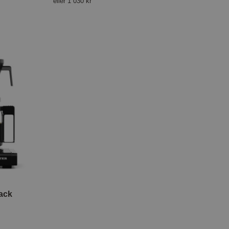
eller
1 030 kr
ack