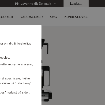
Levering til
:
Denmark
Loader...
EGORIER
VAREMÆRKER
SØG
KUNDESERVICE
r om dig til forskellige
levelse.
prette anonyme analyser,
 at specificere, hvilke
 klikke på "Tillad valg".
kies" nederst på siden.