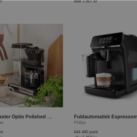
kr
eller
3 807 kr
Moccamaster Optio Polished Silver
er
Philips
nt
644 490 point