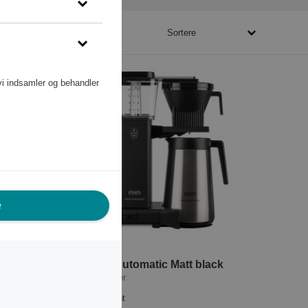
93280 - 644490 point
Sortere
vi indsamler og behandler
e
Thermo Automatic Matt black
Moccamaster
418 770 point