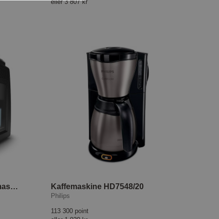
eller
3 807 kr
Fuldautomatisk Espressomaskine
Kaffemaskine HD7548/20
Philips
113 300 point