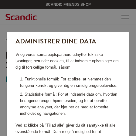
SCANDIC FRIENDS SHOP
ADMINISTRER DINE DATA
Hjem
/
Køkkentilbehør
/
Skåle
/
LEGIO NOVA Oval skål 26 cm
LEGIO NOVA OVAL SKÅL
Vi og vores samarbejdspartnere udnytter tekniske
26 CM
løsninger, herunder cookies, til at indsamle oplysninger om
dig til forskellige formål, såsom:
Eva Solo
Funktionelle formål: For at sikre, at hjemmesiden
fungerer korrekt og giver dig en smidig brugeroplevelse.
Statistiske formål: For at indsamle data om, hvordan
besøgende bruger hjemmesiden, og for at oprette
anonyme analyser, der hjælper os med at forbedre
indholdet og navigationen.
Ved at klikke på "Tillad alle" giver du dit samtykke til alle
ovenstående formål. Du har også mulighed for at