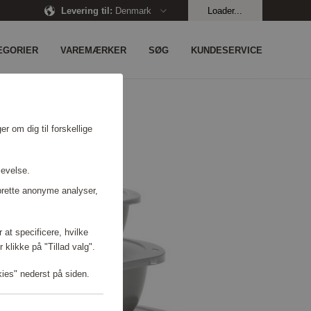
Levering til
:
Denmark
Loader...
EGORIER
VAREMÆRKER
SØG
KUNDESERVICE
r om dig til forskellige
levelse.
prette anonyme analyser,
 at specificere, hvilke
 klikke på "Tillad valg".
kies" nederst på siden.