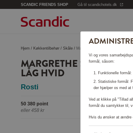
SCANDIC FRIENDS SHOP
Gå til scandichotels.dk
ADMINISTRE
Hjem
/
Køkkentilbehør
/
Skåle
/
Margrethe Skålsæt 3-pak med lå
Vi og vores samarbejdspart
MARGRETHE SKÅLSÆT 3
formål, såsom:
LÅG HVID
Funktionelle formål:
Statistiske formål:
Rosti
der hjælper os med at 
Ved at klikke på "Tillad a
50 380 point
formål du samtykker til, v
eller
458 kr
Hvis du ønsker at ændre d