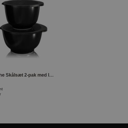
Margrethe Skålsæt 2-pak med låg Black Edition
nt
r