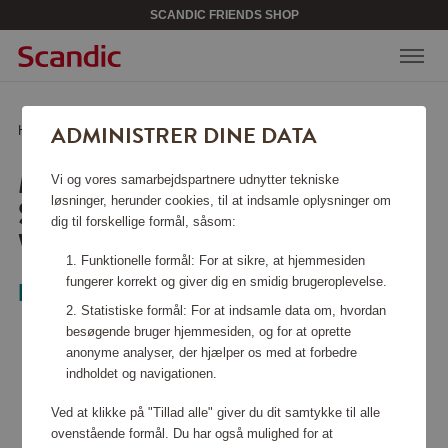
SCANDIC FRIENDS SHOP
ADMINISTRER DINE DATA
Hjem
/
Køkkentilbehør
/
Skåle
/
Mepal Cirqula Skålset Nordic White
MEPAL CIRQULA
Vi og vores samarbejdspartnere udnytter tekniske
SKÅLSET NORDIC
løsninger, herunder cookies, til at indsamle oplysninger om
dig til forskellige formål, såsom:
WHITE
Funktionelle formål: For at sikre, at hjemmesiden
fungerer korrekt og giver dig en smidig brugeroplevelse.
Mepal
Statistiske formål: For at indsamle data om, hvordan
besøgende bruger hjemmesiden, og for at oprette
anonyme analyser, der hjælper os med at forbedre
indholdet og navigationen.
Ved at klikke på "Tillad alle" giver du dit samtykke til alle
ovenstående formål. Du har også mulighed for at