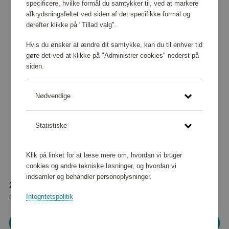
specificere, hvilke formål du samtykker til, ved at markere
afkrydsningsfeltet ved siden af det specifikke formål og
derefter klikke på "Tillad valg".
Hvis du ønsker at ændre dit samtykke, kan du til enhver tid
gøre det ved at klikke på "Administrer cookies" nederst på
siden.
Nødvendige
Statistiske
Klik på linket for at læse mere om, hvordan vi bruger
cookies og andre tekniske løsninger, og hvordan vi
indsamler og behandler personoplysninger.
29 590 point
eller
269 kr
Integritetspolitik
Log ind for at shoppe