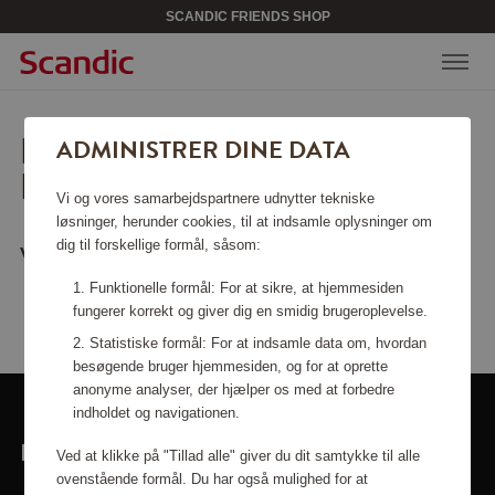
SCANDIC FRIENDS SHOP
BEKLAGER, SIDEN KAN
ADMINISTRER DINE DATA
IKKE FINDES.
Vi og vores samarbejdspartnere udnytter tekniske
løsninger, herunder cookies, til at indsamle oplysninger om
dig til forskellige formål, såsom:
Vil du vende tilbage til
startsiden
?
Funktionelle formål: For at sikre, at hjemmesiden
fungerer korrekt og giver dig en smidig brugeroplevelse.
Statistiske formål: For at indsamle data om, hvordan
besøgende bruger hjemmesiden, og for at oprette
anonyme analyser, der hjælper os med at forbedre
indholdet og navigationen.
LINKS
Ved at klikke på "Tillad alle" giver du dit samtykke til alle
ovenstående formål. Du har også mulighed for at