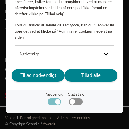
specificere, hvilke formål du samtykker til, ved at markere
Hjem
afkrydsningsfeltet ved siden af det specifikke formål og
Kategorier
derefter klikke på "Tillad valg".
Varemærker
Hvis du ønsker at ændre dit samtykke, kan du til enhver tid
Søg i sortimentet
gøre det ved at klikke på "Administrer cookies" nederst på
siden.
BRUG FOR HJÆLP? VI ER HER FOR DIG!
Nødvendige
Kundeservice
Om Scandic Friends
Statistiske
Tillad nødvendigt
Tillad alle
Gå til scandichotels.dk
Klik på linket for at læse mere om, hvordan vi bruger
cookies og andre tekniske løsninger, og hvordan vi
Nødvendig
Statistisk
indsamler og behandler personoplysninger.
Integritetspolitik
Vilkår
Fortrolighedspolitik
Administrer cookies
© Copyright Scandic /
Awardit