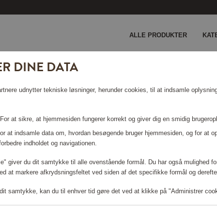
ALLE PRODUKTER
KAT
R DINE DATA
 KAN IKKE FINDES.
nere udnytter tekniske løsninger, herunder cookies, til at indsamle oplysninge
 For at sikre, at hjemmesiden fungerer korrekt og giver dig en smidig brugerop
 For at indsamle data om, hvordan besøgende bruger hjemmesiden, og for at o
forbedre indholdet og navigationen.
lle" giver du dit samtykke til alle ovenstående formål. Du har også mulighed for
ed at markere afkrydsningsfeltet ved siden af det specifikke formål og derefter
it samtykke, kan du til enhver tid gøre det ved at klikke på "Administrer coo