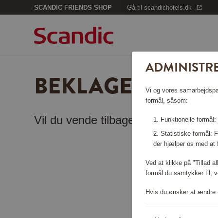
SCANDIC FRIENDS SHOP
Gå til scandichotels.dk
ADMINISTRE
BEKLAGER, SIDEN
Vi og vores samarbejdspart
formål, såsom:
Vil du vende tilbage til
startsiden
?
Funktionelle formål:
Statistiske formål:
der hjælper os med at 
Ved at klikke på "Tillad a
formål du samtykker til, v
Hvis du ønsker at ændre d