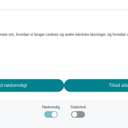
e mere om, hvordan vi bruger cookies og andre tekniske løsninger, og hvordan 
RUG FOR HJÆLP? VI ER HER FOR
ad nødvendigt
Tillad all
G!
Nødvendig
Statistisk
deservice
Scandic Friends