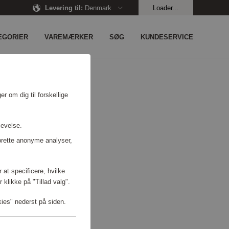
Levering til
:
Denmark
Loader...
EGORIER
VAREMÆRKER
SØG
KUNDESERVICE
r om dig til forskellige
levelse.
prette anonyme analyser,
 at specificere, hvilke
 klikke på "Tillad valg".
kies" nederst på siden.