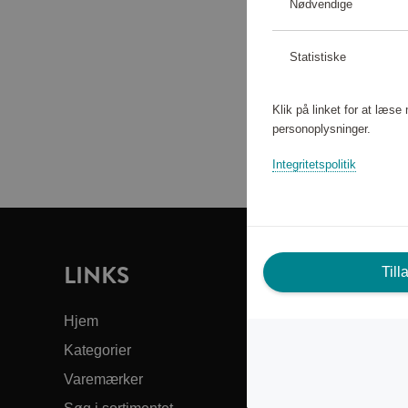
Nødvendige
Statistiske
Klik på linket for at læs
personoplysninger.
Integritetspolitik
LINKS
B
Till
DI
Hjem
Kategorier
Kun
Varemærker
Om 