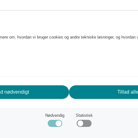
Syrah. Sure vine er generelt
 bærfrugt. Riedel vinglas til
ens form forstærker aromaen og
e mere om, hvordan vi bruger cookies og andre tekniske løsninger, og hvordan 
ad nødvendigt
Tillad all
Nødvendig
Statistisk