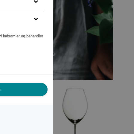
vi indsamler og behandler
e