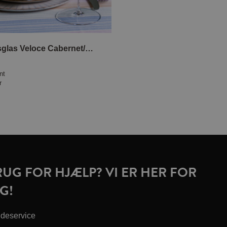
Rødvinsglas Veloce Cabernet/Merlot 2-pak
nt
r
RUG FOR HJÆLP? VI ER HER FOR
G!
deservice