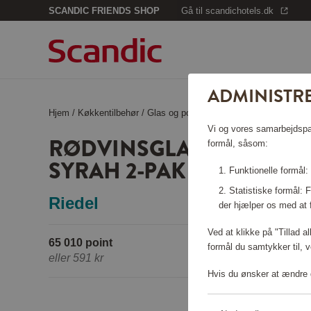
SCANDIC FRIENDS SHOP
Gå til scandichotels.dk
ADMINISTRE
Hjem
/
Køkkentilbehør
/
Glas og porcelæn
/
Rødvinsglas Veritas
Vi og vores samarbejdspart
RØDVINSGLAS VERITAS
formål, såsom:
SYRAH 2-PAK
Funktionelle formål:
Statistiske formål:
Riedel
der hjælper os med at 
Ved at klikke på "Tillad a
65 010 point
formål du samtykker til, v
eller
591 kr
Hvis du ønsker at ændre d