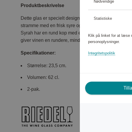
Nødvendige
Produktbeskrivelse
Dette glas er specielt designet til den gamle verdens 
Statistiske
stramme med en frisk syre og en aroma præget af mørk
Syrah har en rund kop med en ret lille åbning. Kopp
Klik på linket for at læs
giver vinen en rundere, mindre bitter smag.
personoplysninger.
Specifikationer:
Integritetspolitik
Størrelse: 23,5 cm.
Volumen: 62 cl.
Till
2-pak.