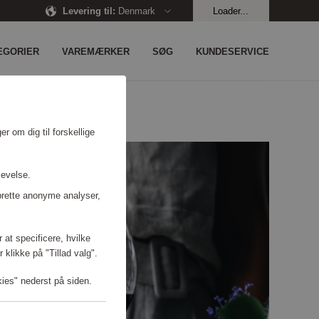
Levering til
:
Denmark
Loader...
EGORIER
VAREMÆRKER
SØG
KUNDESERVICE
r om dig til forskellige
levelse.
prette anonyme analyser,
 at specificere, hvilke
 klikke på "Tillad valg".
kies" nederst på siden.