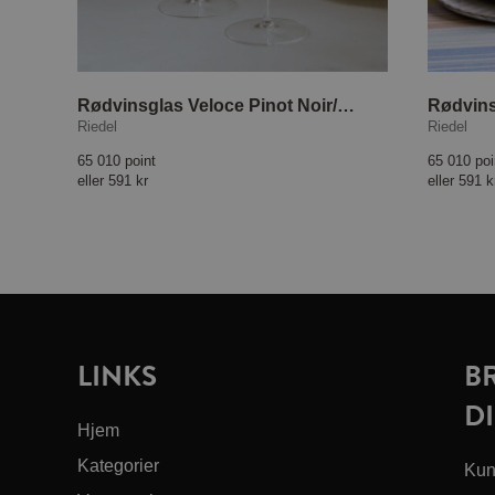
Rødvinsglas Veloce Pinot Noir/Nebbiolo 2-pak
Riedel
Riedel
65 010 point
65 010 poi
eller
591 kr
eller
591 k
LINKS
B
DI
Hjem
Kategorier
Kun