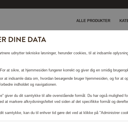
ALLE PRODUKTER
KAT
R DINE DATA
 Old World Syrah 2-pak
nere udnytter tekniske løsninger, herunder cookies, til at indsamle oplysninge
 OLD WORLD
 For at sikre, at hjemmesiden fungerer korrekt og giver dig en smidig brugerop
 For at indsamle data om, hvordan besøgende bruger hjemmesiden, og for at o
forbedre indholdet og navigationen.
lle" giver du dit samtykke til alle ovenstående formål. Du har også mulighed for
ed at markere afkrydsningsfeltet ved siden af det specifikke formål og derefter
Log ind for at shoppe
it samtykke, kan du til enhver tid gøre det ved at klikke på "Administrer coo