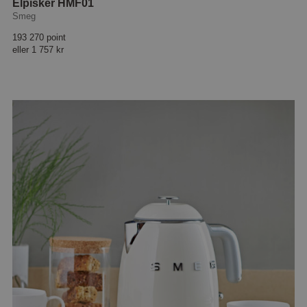
Elpisker HMF01
Smeg
193 270 point
eller
1 757 kr