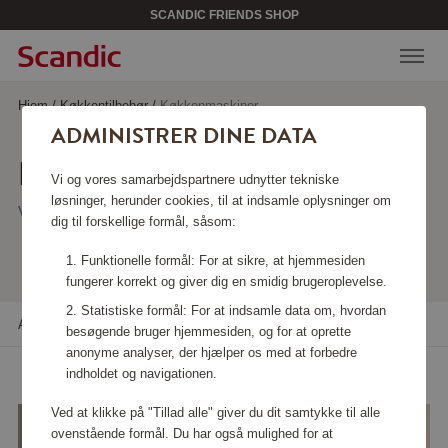
SCANDIC FRIENDS SHOP
Hjem
/
Køkkentilbehør
/
Køkkenmaskiner
ADMINISTRER DINE DATA
KØKKENMASKINER
Vi og vores samarbejdspartnere udnytter tekniske
løsninger, herunder cookies, til at indsamle oplysninger om
Viser 97 produkter
dig til forskellige formål, såsom:
Funktionelle formål: For at sikre, at hjemmesiden
fungerer korrekt og giver dig en smidig brugeroplevelse.
Statistiske formål: For at indsamle data om, hvordan
Alle filtre
Sortere
besøgende bruger hjemmesiden, og for at oprette
anonyme analyser, der hjælper os med at forbedre
indholdet og navigationen.
Ved at klikke på "Tillad alle" giver du dit samtykke til alle
ovenstående formål. Du har også mulighed for at