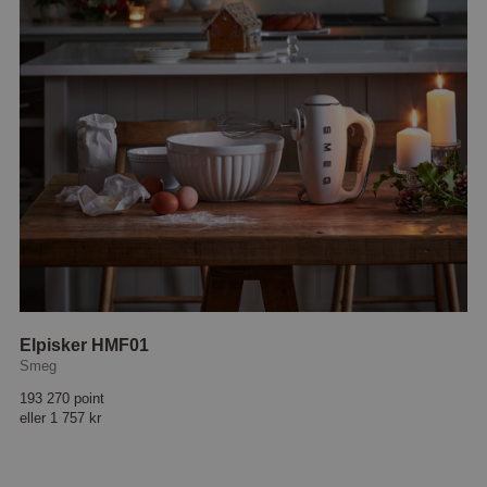
Elpisker HMF01
Smeg
193 270 point
eller
1 757 kr