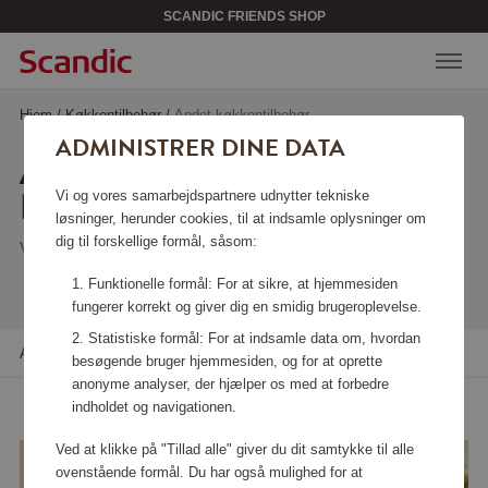
SCANDIC FRIENDS SHOP
Hjem
/
Køkkentilbehør
/
Andet køkkentilbehør
ADMINISTRER DINE DATA
ANDET
KØKKENTILBEHØR
Vi og vores samarbejdspartnere udnytter tekniske
løsninger, herunder cookies, til at indsamle oplysninger om
dig til forskellige formål, såsom:
Viser 118 produkter
Funktionelle formål: For at sikre, at hjemmesiden
fungerer korrekt og giver dig en smidig brugeroplevelse.
Statistiske formål: For at indsamle data om, hvordan
Alle filtre
Sortere
besøgende bruger hjemmesiden, og for at oprette
anonyme analyser, der hjælper os med at forbedre
indholdet og navigationen.
Ved at klikke på "Tillad alle" giver du dit samtykke til alle
ovenstående formål. Du har også mulighed for at