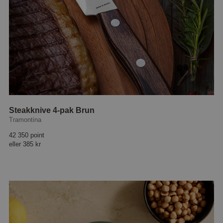
Steakknive 4-pak Brun
Tramontina
42 350 point
eller
385 kr