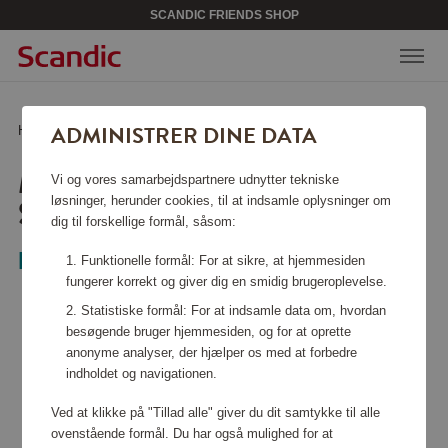
SCANDIC FRIENDS SHOP
ADMINISTRER DINE DATA
Hjem
/
Køkkentilbehør
/
Skåle
/
Margrethe Skålsæt 2 stk Stål
MARGRETHE SKÅLSÆT 2
Vi og vores samarbejdspartnere udnytter tekniske
STK STÅL
løsninger, herunder cookies, til at indsamle oplysninger om
dig til forskellige formål, såsom:
Rosti
Funktionelle formål: For at sikre, at hjemmesiden
fungerer korrekt og giver dig en smidig brugeroplevelse.
Statistiske formål: For at indsamle data om, hvordan
besøgende bruger hjemmesiden, og for at oprette
anonyme analyser, der hjælper os med at forbedre
indholdet og navigationen.
Ved at klikke på "Tillad alle" giver du dit samtykke til alle
ovenstående formål. Du har også mulighed for at