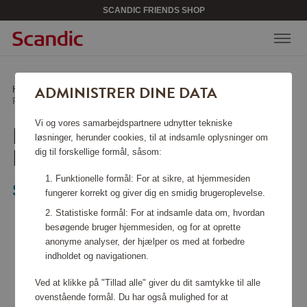
SCANDIC FRIENDS SHOP
ADMINISTRER DINE DATA
Hjem
/
Tasker & tilbehør
/
Rygsække
/
PRO-DLX 6 Rygsæk eksp. 15,6" Sort
Vi og vores samarbejdspartnere udnytter tekniske
PRO-DLX 6 RYGSÆK
løsninger, herunder cookies, til at indsamle oplysninger om
EKSP. 15,6" SORT
dig til forskellige formål, såsom:
Funktionelle formål: For at sikre, at hjemmesiden
Samsonite
fungerer korrekt og giver dig en smidig brugeroplevelse.
Statistiske formål: For at indsamle data om, hvordan
besøgende bruger hjemmesiden, og for at oprette
anonyme analyser, der hjælper os med at forbedre
indholdet og navigationen.
Ved at klikke på "Tillad alle" giver du dit samtykke til alle
ovenstående formål. Du har også mulighed for at