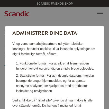
SCANDIC FRIENDS SHOP
ADMINISTRER DINE DATA
Hjem
/
Sport & fritid
/
Games & books
/
Puslespil Vintage Cities Malibu 1000 pcs
Vi og vores samarbejdspartnere udnytter tekniske
PUSLESPIL VINTAGE
løsninger, herunder cookies, til at indsamle oplysninger om
CITIES MALIBU 1000 PCS
dig til forskellige formål, såsom:
Funktionelle formål: For at sikre, at hjemmesiden
Tactic
fungerer korrekt og giver dig en smidig brugeroplevelse.
Statistiske formål: For at indsamle data om, hvordan
besøgende bruger hjemmesiden, og for at oprette
anonyme analyser, der hjælper os med at forbedre
indholdet og navigationen.
Ved at klikke på "Tillad alle" giver du dit samtykke til alle
ovenstående formål. Du har også mulighed for at