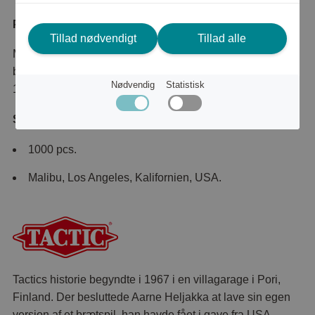
Produktbeskrivelse
Tillad nødvendigt
Tillad alle
Malibu, Los Angeles, Kalifornien, USA. Do you feel the
breeze on your skin? The waves are calling your name.
Nødvendig
Statistisk
1000 pcs.
Specifications:
1000 pcs.
Malibu, Los Angeles, Kalifornien, USA.
Tactics historie begyndte i 1967 i en villagarage i Pori,
Finland. Der besluttede Aarne Heljakka at lave sin egen
version af et brætspil, han havde fået i gave fra USA.