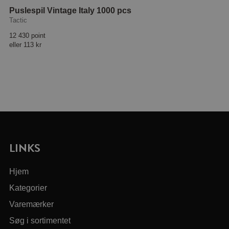
Puslespil Vintage Italy 1000 pcs
Tactic
12 430 point
eller
113 kr
LINKS
Hjem
Kategorier
Varemærker
Søg i sortimentet