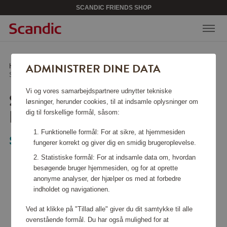
SCANDIC FRIENDS SHOP
ADMINISTRER DINE DATA
Hjem
/
Køkkentilbehør
/
Gryder & kasseroller
/
Støbejernsgryde rund 24 cm grå
Vi og vores samarbejdspartnere udnytter tekniske
STØBEJERNSGRYDE
løsninger, herunder cookies, til at indsamle oplysninger om
RUND 24 CM GRÅ
dig til forskellige formål, såsom:
Funktionelle formål: For at sikre, at hjemmesiden
Staub
fungerer korrekt og giver dig en smidig brugeroplevelse.
Statistiske formål: For at indsamle data om, hvordan
besøgende bruger hjemmesiden, og for at oprette
anonyme analyser, der hjælper os med at forbedre
indholdet og navigationen.
Ved at klikke på "Tillad alle" giver du dit samtykke til alle
ovenstående formål. Du har også mulighed for at