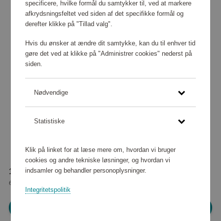
specificere, hvilke formål du samtykker til, ved at markere
afkrydsningsfeltet ved siden af det specifikke formål og
derefter klikke på "Tillad valg".
Hvis du ønsker at ændre dit samtykke, kan du til enhver tid
gøre det ved at klikke på "Administrer cookies" nederst på
siden.
Nødvendige
Statistiske
Klik på linket for at læse mere om, hvordan vi bruger
cookies og andre tekniske løsninger, og hvordan vi
indsamler og behandler personoplysninger.
166 870 point
eller
1 517 kr
Integritetspolitik
Log ind for at shoppe