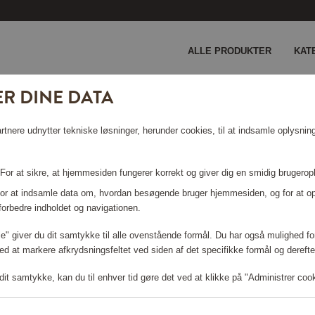
ALLE PRODUKTER
KAT
R DINE DATA
 KAN IKKE FINDES.
nere udnytter tekniske løsninger, herunder cookies, til at indsamle oplysninge
 For at sikre, at hjemmesiden fungerer korrekt og giver dig en smidig brugerop
 For at indsamle data om, hvordan besøgende bruger hjemmesiden, og for at o
forbedre indholdet og navigationen.
lle" giver du dit samtykke til alle ovenstående formål. Du har også mulighed for
ed at markere afkrydsningsfeltet ved siden af det specifikke formål og derefter
it samtykke, kan du til enhver tid gøre det ved at klikke på "Administrer coo