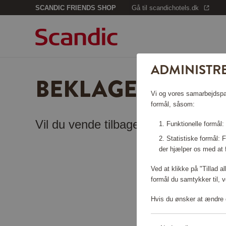
SCANDIC FRIENDS SHOP
Gå til scandichotels.dk
ADMINISTRE
BEKLAGER, SIDEN
Vi og vores samarbejdspart
formål, såsom:
Vil du vende tilbage til
startsiden
?
Funktionelle formål:
Statistiske formål:
der hjælper os med at 
Ved at klikke på "Tillad a
formål du samtykker til, v
Hvis du ønsker at ændre d