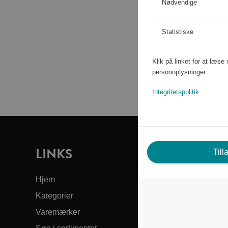
Nødvendige
Statistiske
Klik på linket for at læs
personoplysninger.
Integritetspolitik
LINKS
B
Till
DI
Hjem
Kategorier
Kun
Varemærker
Om 