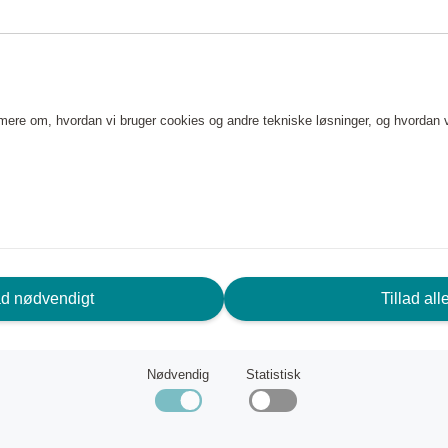
e mere om, hvordan vi bruger cookies og andre tekniske løsninger, og hvordan 
RUG FOR HJÆLP? VI ER HER FOR
ad nødvendigt
Tillad all
G!
Nødvendig
Statistisk
deservice
Scandic Friends