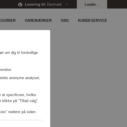
Levering til
:
Denmark
Loader...
EGORIER
VAREMÆRKER
SØG
KUNDESERVICE
r om dig til forskellige
levelse.
prette anonyme analyser,
 at specificere, hvilke
 klikke på "Tillad valg".
kies" nederst på siden.