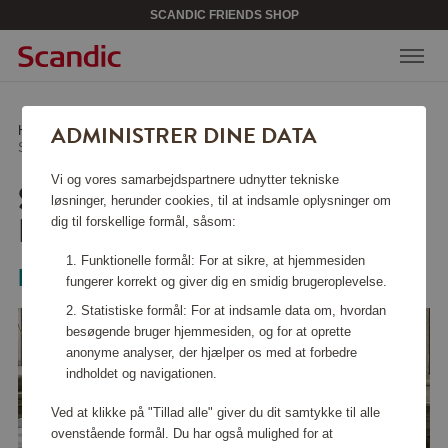
SCANDIC FRIENDS SHOP
ADMINISTRER DINE DATA
Hjem
/
Hjem & design
/
Tekstiler
/
Singolo Pudebetræk ECO Grå 50x60
Vi og vores samarbejdspartnere udnytter tekniske
SINGOLO PUDEBETRÆK
løsninger, herunder cookies, til at indsamle oplysninger om
ECO GRÅ 50X60
dig til forskellige formål, såsom:
Funktionelle formål: For at sikre, at hjemmesiden
Mille Notti
fungerer korrekt og giver dig en smidig brugeroplevelse.
Statistiske formål: For at indsamle data om, hvordan
besøgende bruger hjemmesiden, og for at oprette
anonyme analyser, der hjælper os med at forbedre
indholdet og navigationen.
Ved at klikke på "Tillad alle" giver du dit samtykke til alle
ovenstående formål. Du har også mulighed for at