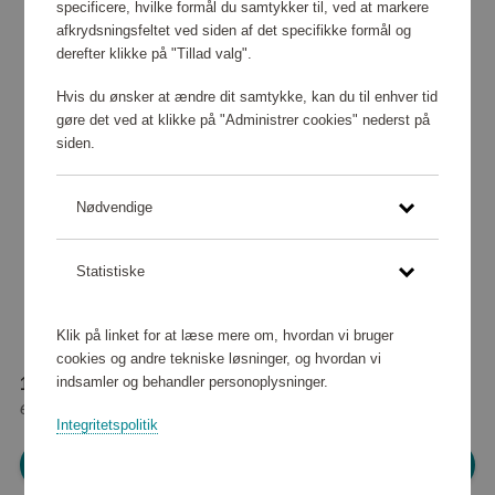
specificere, hvilke formål du samtykker til, ved at markere
afkrydsningsfeltet ved siden af det specifikke formål og
derefter klikke på "Tillad valg".
Hvis du ønsker at ændre dit samtykke, kan du til enhver tid
gøre det ved at klikke på "Administrer cookies" nederst på
siden.
Nødvendige
Statistiske
Klik på linket for at læse mere om, hvordan vi bruger
cookies og andre tekniske løsninger, og hvordan vi
indsamler og behandler personoplysninger.
133 760 point
eller
1 216 kr
Integritetspolitik
Log ind for at shoppe