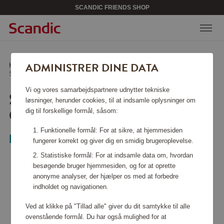
SCANDIC FRIENDS SHOP
ADMINISTRER DINE DATA
Hjem
/
Skønhed & accessories
/
Solbriller
/
Solbriller Wayfarer Original Tortoise
Vi og vores samarbejdspartnere udnytter tekniske
SOLBRILLER WAYFARER
løsninger, herunder cookies, til at indsamle oplysninger om
ORIGINAL TORTOISE
dig til forskellige formål, såsom:
Funktionelle formål: For at sikre, at hjemmesiden
Ray-Ban
fungerer korrekt og giver dig en smidig brugeroplevelse.
Statistiske formål: For at indsamle data om, hvordan
besøgende bruger hjemmesiden, og for at oprette
anonyme analyser, der hjælper os med at forbedre
indholdet og navigationen.
Ved at klikke på "Tillad alle" giver du dit samtykke til alle
ovenstående formål. Du har også mulighed for at