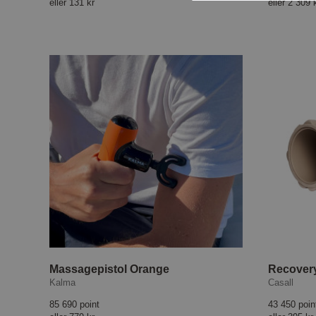
eller
131 kr
eller
2 309 
Massagepistol Orange
Recovery
Kalma
Casall
85 690 point
43 450 poin