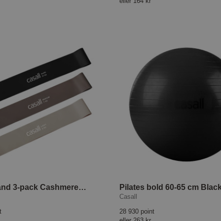
eller
164 kr
Elastikbånd 3-pack Cashmere Selection
Pilates bold 60-65 cm Blac
Casall
t
28 930 point
eller
263 kr