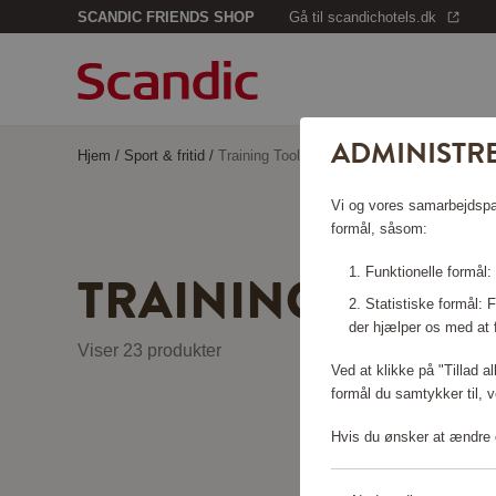
SCANDIC FRIENDS SHOP
Gå til scandichotels.dk
ADMINISTRE
Hjem
/
Sport & fritid
/
Training Tools
Vi og vores samarbejdspart
formål, såsom:
TRAINING TOOLS
Funktionelle formål:
Statistiske formål:
der hjælper os med at 
Viser 23 produkter
Ved at klikke på "Tillad a
formål du samtykker til, v
Hvis du ønsker at ændre d