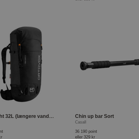
Peak Light 32L (længere vandreture) Sort
Chin up bar Sort
Casall
nt
36 190 point
kr
eller
329 kr