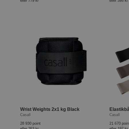
eller
779 kr
eller
395 kr
Wrist Weights 2x1 kg Black
Casall
Casall
28 930 point
21 670 poin
eller
263 kr
eller
197 kr