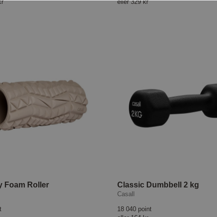
kr
eller
329 kr
 Foam Roller
Classic Dumbbell 2 kg
Casall
t
18 040 point