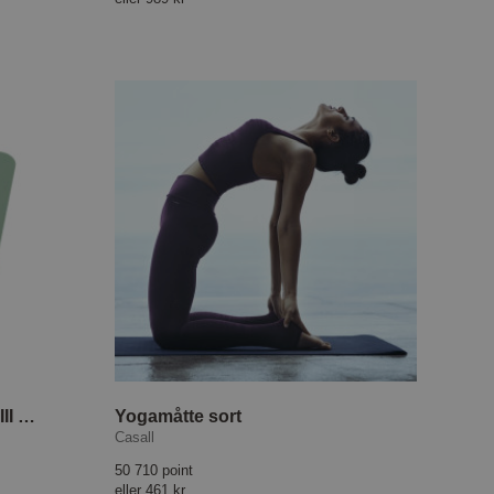
Yogamåtte Grip & Cushion III 5mm Soft Teal
Yogamåtte sort
Casall
50 710 point
eller
461 kr