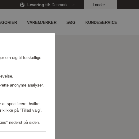
Levering til
:
Denmark
Loader...
EGORIER
VAREMÆRKER
SØG
KUNDESERVICE
r om dig til forskellige
levelse.
prette anonyme analyser,
 at specificere, hvilke
 klikke på "Tillad valg".
kies" nederst på siden.