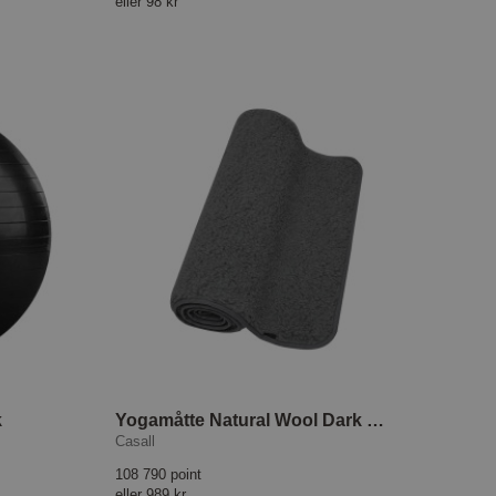
eller
98 kr
k
Yogamåtte Natural Wool Dark grey
Casall
108 790 point
eller
989 kr