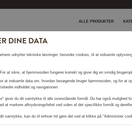
ALLE PRODUKTER
KAT
R DINE DATA
nere udnytter tekniske løsninger, herunder cookies, til at indsamle oplysninge
 For at sikre, at hjemmesiden fungerer korrekt og giver dig en smidig brugerop
 For at indsamle data om, hvordan besøgende bruger hjemmesiden, og for at o
forbedre indholdet og navigationen.
lle" giver du dit samtykke til alle ovenstående formål. Du har også mulighed for
ed at markere afkrydsningsfeltet ved siden af det specifikke formål og derefter
it samtykke, kan du til enhver tid gøre det ved at klikke på "Administrer coo