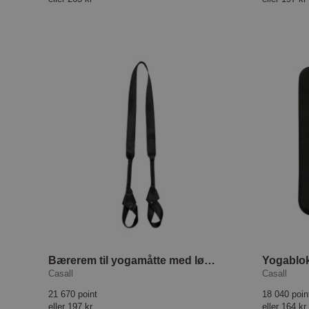
Bærerem til yogamåtte med løkke
Yogablo
Casall
Casall
21 670 point
18 040 poin
eller
197 kr
eller
164 kr