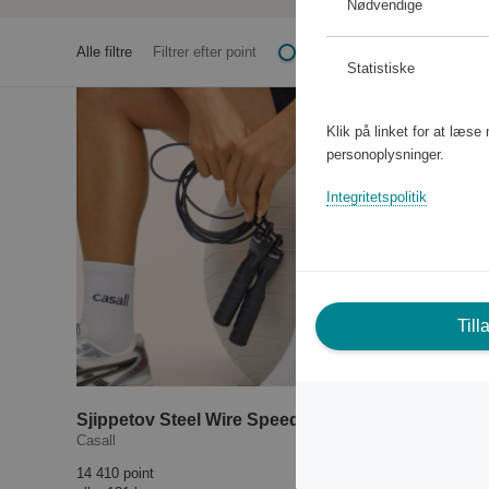
Nødvendige
Alle filtre
Filtrer efter point
Statistiske
Klik på linket for at læs
personoplysninger.
Integritetspolitik
Till
Sjippetov Steel Wire Speed Rope
PRF Just
Casall
Casall
14 410 point
253 990 poi