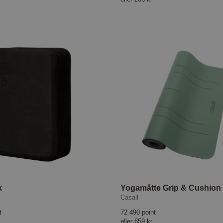
k
Casall
t
72 490 point
eller
659 kr