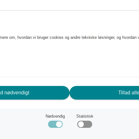
e mere om, hvordan vi bruger cookies og andre tekniske løsninger, og hvordan 
ad nødvendigt
Tillad all
Nødvendig
Statistisk
erbar Kettlebell 5-14 kg
Balance Board II Sort
Casall
nt
36 190 point