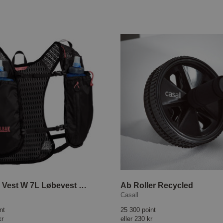
Trail Run Vest W 7L Løbevest dame
Ab Roller Recycled
Casall
nt
25 300 point
kr
eller
230 kr