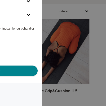
10780 - 265100 point
Sortere
vi indsamler og behandler
e
Yogamåtte Grip&Cushion III 5mm Svart
Casall
72 490 point