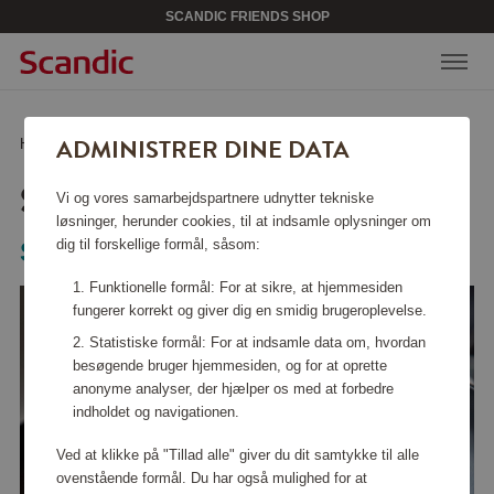
SCANDIC FRIENDS SHOP
ADMINISTRER DINE DATA
Hjem
/
Køkkentilbehør
/
Stegepander
/
Stegepande 32 cm
STEGEPANDE 32 CM
Vi og vores samarbejdspartnere udnytter tekniske
løsninger, herunder cookies, til at indsamle oplysninger om
dig til forskellige formål, såsom:
Scanpan
Funktionelle formål: For at sikre, at hjemmesiden
fungerer korrekt og giver dig en smidig brugeroplevelse.
Statistiske formål: For at indsamle data om, hvordan
besøgende bruger hjemmesiden, og for at oprette
anonyme analyser, der hjælper os med at forbedre
indholdet og navigationen.
Ved at klikke på "Tillad alle" giver du dit samtykke til alle
ovenstående formål. Du har også mulighed for at