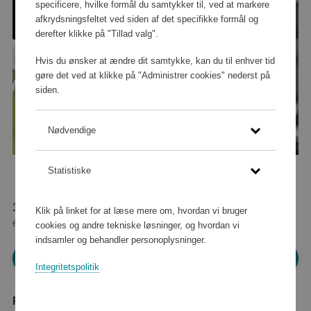
specificere, hvilke formål du samtykker til, ved at markere
afkrydsningsfeltet ved siden af det specifikke formål og
derefter klikke på "Tillad valg".
Hvis du ønsker at ændre dit samtykke, kan du til enhver tid
gøre det ved at klikke på "Administrer cookies" nederst på
siden.
Nødvendige
Statistiske
173 360 point
Klik på linket for at læse mere om, hvordan vi bruger
eller
1 576 kr
cookies og andre tekniske løsninger, og hvordan vi
indsamler og behandler personoplysninger.
Log ind for at shoppe
Integritetspolitik
Produktbeskrivelse