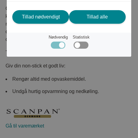
CTX-stegepande med non-stick belægning til alle
komfurtyper. De buede sider gør det lettere at komme til
Tillad nødvendigt
Tillad alle
med køkkenredskaber og håndtaget ligger godt i hånden
og bliver ikke varmt. Panden er ovnfast indtil 260°C, har
Nødvendig
Statistisk
optimal varmefordeling og tåler brug af metalredskaber.
Til alle komfurtyper - også induktion.
Giv din non-stick et godt liv:
Rengør altid med opvaskemiddel.
Undgå hurtig opvarmning og nedkøling.
Gå til varemærket