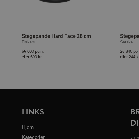
Stegepande Hard Face 28 cm
Fiskars
Satake
66 000 point
26 840 poi
eller
600 kr
eller
244 k
LINKS
B
DI
Hjem
Kategorier
Kun