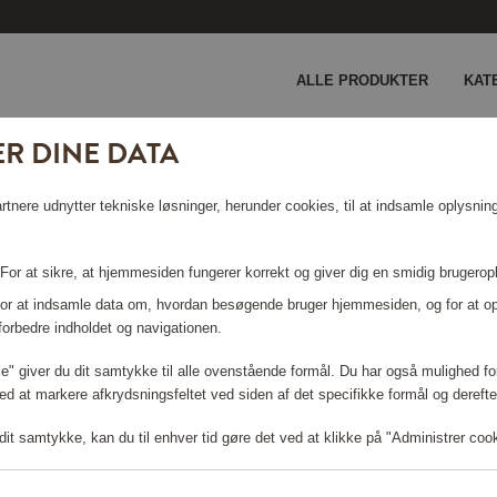
ALLE PRODUKTER
KAT
R DINE DATA
 cm Tina Nordström
nere udnytter tekniske løsninger, herunder cookies, til at indsamle oplysninge
 28 CM
 For at sikre, at hjemmesiden fungerer korrekt og giver dig en smidig brugerop
 For at indsamle data om, hvordan besøgende bruger hjemmesiden, og for at o
forbedre indholdet og navigationen.
lle" giver du dit samtykke til alle ovenstående formål. Du har også mulighed for
ed at markere afkrydsningsfeltet ved siden af det specifikke formål og derefter
Log ind for at shoppe
it samtykke, kan du til enhver tid gøre det ved at klikke på "Administrer coo