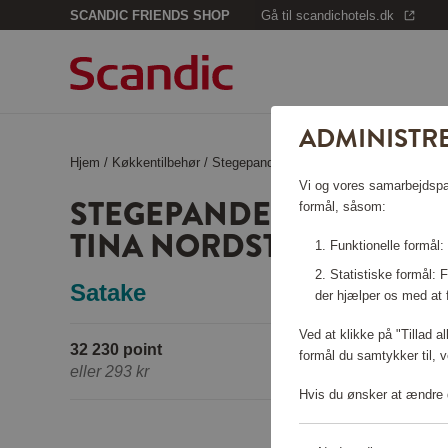
SCANDIC FRIENDS SHOP
Gå til scandichotels.dk
ADMINISTRE
Hjem
/
Køkkentilbehør
/
Stegepander
/
Stegepande støbejern 28
Vi og vores samarbejdspart
STEGEPANDE STØBEJERN
formål, såsom:
TINA NORDSTRÖM
Funktionelle formål:
Statistiske formål:
Satake
der hjælper os med at 
Ved at klikke på "Tillad a
32 230 point
formål du samtykker til, v
eller
293 kr
Hvis du ønsker at ændre d