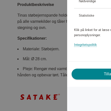
Nødvendige
Produktbeskrivelse
Tinas støbejernspande holder hele livet, hvis du pas
Statistiske
på alle varmekilder og tåler høje temperaturer. En sli
stegning og ovn.
Klik på linket for at læs
personoplysninger.
Specifikationer:
Integritetspolitik
Materiale: Støbejern.
Mål: Ø 28 cm.
Pleje: Rengør med varmt vand og en børste, når pan
Till
hånden og opbevar tørt. Tåler ikke mikroovn. Smør me