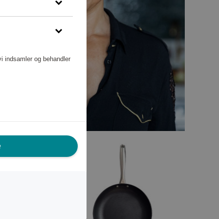
vi indsamler og behandler
e