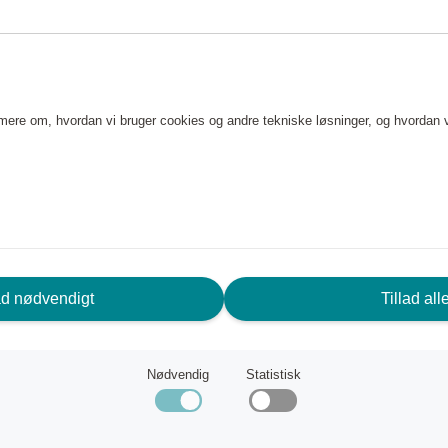
ser godt på den. Den fungerer
dstærk pande velegnet til både
e mere om, hvordan vi bruger cookies og andre tekniske løsninger, og hvordan 
den er kølet af. Tør grundigt i
ad nødvendigt
Tillad all
d olie efter behov.
Nødvendig
Statistisk