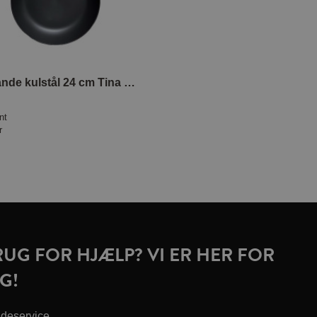
Stegepande kulstål 24 cm Tina Nordström
nt
r
RUG FOR HJÆLP? VI ER HER FOR
G!
deservice