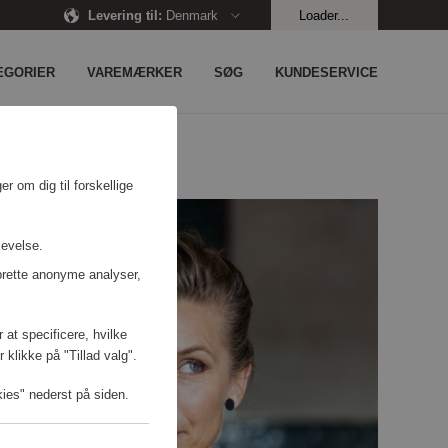
Levering til
:
Denmark
Loader...
EGORIER
VAREMÆRKER
SØG
KUNDESERVICE
r om dig til forskellige
levelse.
prette anonyme analyser,
 at specificere, hvilke
 klikke på "Tillad valg".
kies" nederst på siden.