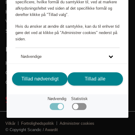
specificere, hvilke formål du samtykker til, ved at markere
Hjem
afkrydsningsfeltet ved siden af det specifikke formål og
Kategorier
derefter klikke på "Tillad valg".
Varemærker
Hvis du ønsker at ændre dit samtykke, kan du til enhver tid
Søg i sortimentet
gøre det ved at klikke på "Administrer cookies" nederst på
siden.
BRUG FOR HJÆLP? VI ER HER FOR DIG!
Nødvendige
Kundeservice
Om Scandic Friends
Statistiske
Tillad nødvendigt
Tillad alle
Gå til scandichotels.dk
Klik på linket for at læse mere om, hvordan vi bruger
cookies og andre tekniske løsninger, og hvordan vi
Nødvendig
Statistisk
indsamler og behandler personoplysninger.
Integritetspolitik
Vilkår
Fortrolighedspolitik
Administrer cookies
© Copyright Scandic /
Awardit