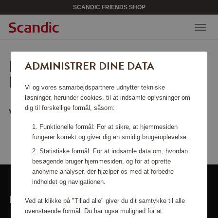
SCANDIC FRIENDS SHOP
BEKLAGER, SIDEN KAN
ADMINISTRER DINE DATA
IKKE FINDES.
Vi og vores samarbejdspartnere udnytter tekniske
løsninger, herunder cookies, til at indsamle oplysninger om
dig til forskellige formål, såsom:
Vil du vende tilbage til
startsiden
?
Funktionelle formål: For at sikre, at hjemmesiden
fungerer korrekt og giver dig en smidig brugeroplevelse.
Statistiske formål: For at indsamle data om, hvordan
besøgende bruger hjemmesiden, og for at oprette
anonyme analyser, der hjælper os med at forbedre
indholdet og navigationen.
LINKS
Ved at klikke på "Tillad alle" giver du dit samtykke til alle
ovenstående formål. Du har også mulighed for at