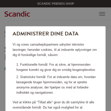
SCANDIC FRIENDS SHOP
ADMINISTRER DINE DATA
Hjem
/
Skønhed & accessories
/
Solbriller
/
Sylas Polished Clear Prizm Sapphire
Vi og vores samarbejdspartnere udnytter tekniske
SYLAS POLISHED CLEAR
løsninger, herunder cookies, til at indsamle oplysninger om
PRIZM SAPPHIRE
dig til forskellige formål, såsom:
Funktionelle formål: For at sikre, at hjemmesiden
Oakley
fungerer korrekt og giver dig en smidig brugeroplevelse.
Statistiske formål: For at indsamle data om, hvordan
besøgende bruger hjemmesiden, og for at oprette
anonyme analyser, der hjælper os med at forbedre
indholdet og navigationen.
Ved at klikke på "Tillad alle" giver du dit samtykke til alle
ovenstående formål. Du har også mulighed for at