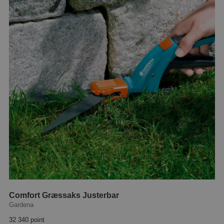
Comfort Græssaks Justerbar
Gardena
32 340 point