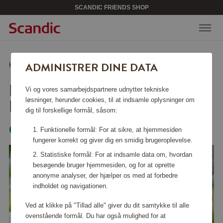
SCANDIC FRIENDS SHOP
ADMINISTRER DINE DATA
Hjem
/
Værktøj & have
/
Værktøj
/
Havesav 300PP Kurvet
HAVESAV 300PP
Vi og vores samarbejdspartnere udnytter tekniske
KURVET
løsninger, herunder cookies, til at indsamle oplysninger om
dig til forskellige formål, såsom:
Gardena
Funktionelle formål: For at sikre, at hjemmesiden
fungerer korrekt og giver dig en smidig brugeroplevelse.
Statistiske formål: For at indsamle data om, hvordan
besøgende bruger hjemmesiden, og for at oprette
anonyme analyser, der hjælper os med at forbedre
indholdet og navigationen.
Ved at klikke på "Tillad alle" giver du dit samtykke til alle
ovenstående formål. Du har også mulighed for at