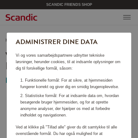
SCANDIC FRIENDS SHOP
ADMINISTRER DINE DATA
Hjem
/
Køkkentilbehør
/
Glas og porcelæn
/
Vinglas Happy O 4-pak
VINGLAS HAPPY O 4-
Vi og vores samarbejdspartnere udnytter tekniske
PAK
løsninger, herunder cookies, til at indsamle oplysninger om
dig til forskellige formål, såsom:
Riedel
Funktionelle formål: For at sikre, at hjemmesiden
fungerer korrekt og giver dig en smidig brugeroplevelse.
Statistiske formål: For at indsamle data om, hvordan
besøgende bruger hjemmesiden, og for at oprette
anonyme analyser, der hjælper os med at forbedre
indholdet og navigationen.
Ved at klikke på "Tillad alle" giver du dit samtykke til alle
ovenstående formål. Du har også mulighed for at