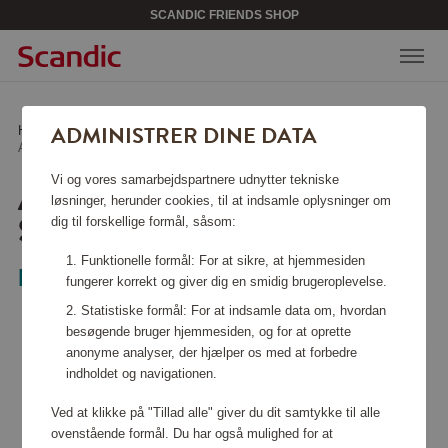
SCANDIC FRIENDS SHOP
ADMINISTRER DINE DATA
Hjem
/
Køkkentilbehør
/
Andet køkkentilbehør
/
AntiOx Wine Stopper Sølv
Vi og vores samarbejdspartnere udnytter tekniske
ANTIOX WINE STOPPER
løsninger, herunder cookies, til at indsamle oplysninger om
SØLV
dig til forskellige formål, såsom:
Funktionelle formål: For at sikre, at hjemmesiden
Pulltex
fungerer korrekt og giver dig en smidig brugeroplevelse.
Statistiske formål: For at indsamle data om, hvordan
besøgende bruger hjemmesiden, og for at oprette
anonyme analyser, der hjælper os med at forbedre
indholdet og navigationen.
Ved at klikke på "Tillad alle" giver du dit samtykke til alle
ovenstående formål. Du har også mulighed for at