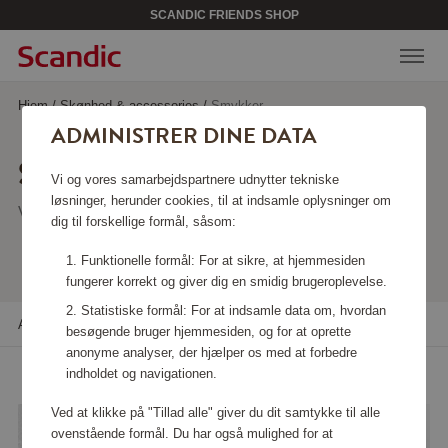
SCANDIC FRIENDS SHOP
Hjem
/
Skønhed & accessories
/
Smykker
ADMINISTRER DINE DATA
SMYKKER
Vi og vores samarbejdspartnere udnytter tekniske
løsninger, herunder cookies, til at indsamle oplysninger om
Viser 103 produkter
dig til forskellige formål, såsom:
Funktionelle formål: For at sikre, at hjemmesiden
fungerer korrekt og giver dig en smidig brugeroplevelse.
Statistiske formål: For at indsamle data om, hvordan
Alle filtre
Sortere
besøgende bruger hjemmesiden, og for at oprette
anonyme analyser, der hjælper os med at forbedre
indholdet og navigationen.
Ved at klikke på "Tillad alle" giver du dit samtykke til alle
ovenstående formål. Du har også mulighed for at