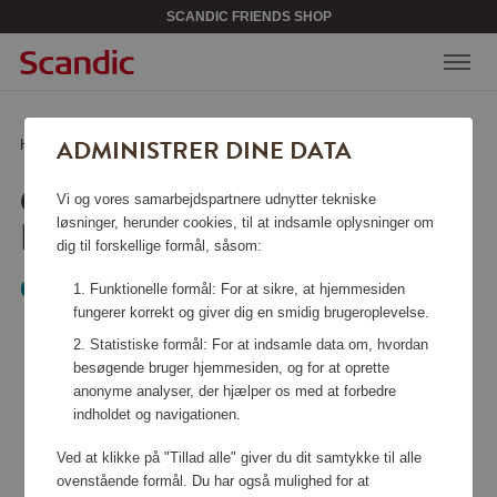
SCANDIC FRIENDS SHOP
ADMINISTRER DINE DATA
Hjem
/
Sport & fritid
/
Training Tools
/
Classic Dumbbell 3 kg
CLASSIC DUMBBELL 3
Vi og vores samarbejdspartnere udnytter tekniske
KG
løsninger, herunder cookies, til at indsamle oplysninger om
dig til forskellige formål, såsom:
Casall
Funktionelle formål: For at sikre, at hjemmesiden
fungerer korrekt og giver dig en smidig brugeroplevelse.
Statistiske formål: For at indsamle data om, hvordan
besøgende bruger hjemmesiden, og for at oprette
anonyme analyser, der hjælper os med at forbedre
indholdet og navigationen.
Ved at klikke på "Tillad alle" giver du dit samtykke til alle
ovenstående formål. Du har også mulighed for at