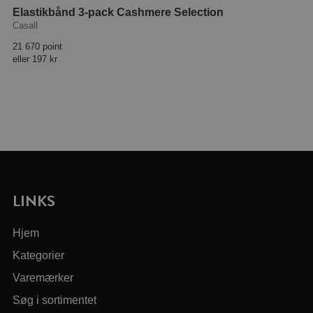
Elastikbånd 3-pack Cashmere Selection
Casall
21 670 point
eller
197 kr
LINKS
Hjem
Kategorier
Varemærker
Søg i sortimentet