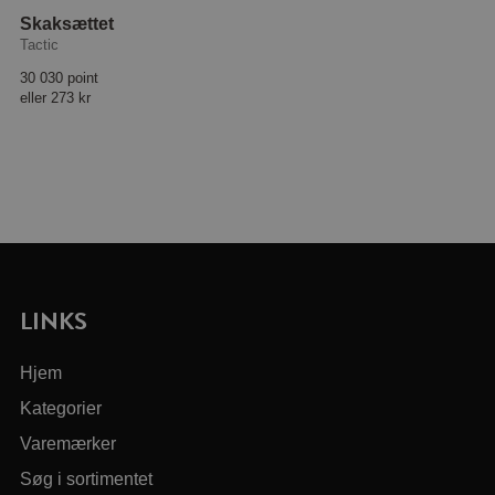
Skaksættet
Tactic
30 030 point
eller
273 kr
LINKS
Hjem
Kategorier
Varemærker
Søg i sortimentet