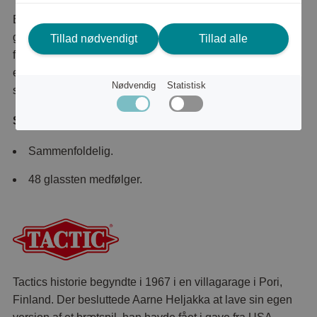
En spilklassiker, hvor de højkvalitets og holdbare dele
garanterer flere udfordrende spilleøjeblikke for hele
Tillad nødvendigt
Tillad alle
familien. Tavlen er lavet af træ med 48 glassten. Kommer i
en metalkasse, der forhindrer brættet i at åbne sig og
Nødvendig
Statistisk
stenene falder ud.
Specifikationer:
Sammenfoldelig.
48 glassten medfølger.
Tactics historie begyndte i 1967 i en villagarage i Pori,
Finland. Der besluttede Aarne Heljakka at lave sin egen