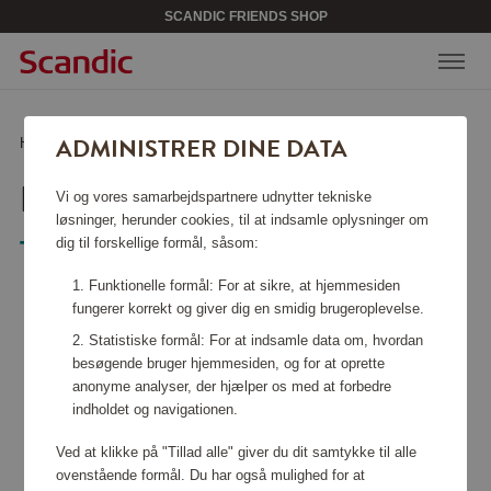
SCANDIC FRIENDS SHOP
ADMINISTRER DINE DATA
Hjem
/
Sport & fritid
/
Games & books
/
Kalaha i træ
KALAHA I TRÆ
Vi og vores samarbejdspartnere udnytter tekniske
løsninger, herunder cookies, til at indsamle oplysninger om
dig til forskellige formål, såsom:
Tactic
Funktionelle formål: For at sikre, at hjemmesiden
fungerer korrekt og giver dig en smidig brugeroplevelse.
Statistiske formål: For at indsamle data om, hvordan
besøgende bruger hjemmesiden, og for at oprette
anonyme analyser, der hjælper os med at forbedre
indholdet og navigationen.
Ved at klikke på "Tillad alle" giver du dit samtykke til alle
ovenstående formål. Du har også mulighed for at