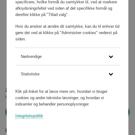
specificere, hvilke formål du samtykker til, ved at markere
afkrydsningsfeltet ved siden af det specifikke formål og
derefter klikke på "Tillad valg".
Hvis du ønsker at ændre dit samtykke, kan du til enhver tid
gøre det ved at klikke på "Administrer cookies" nederst på
siden.
Nødvendige
Statistiske
20 020 point
Klik på linket for at læse mere om, hvordan vi bruger
eller
182 kr
cookies og andre tekniske løsninger, og hvordan vi
indsamler og behandler personoplysninger.
Log ind for at shoppe
Integritetspolitik
Produktbeskrivelse