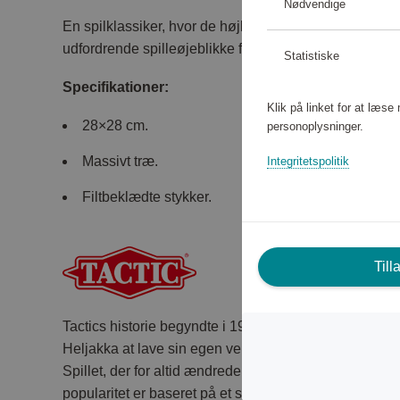
Nødvendige
En spilklassiker, hvor de højkvalitets og holdbare dele
udfordrende spilleøjeblikke for hele familien.
Statistiske
Specifikationer:
Klik på linket for at læs
28×28 cm.
personoplysninger.
Massivt træ.
Integritetspolitik
Filtbeklædte stykker.
Till
Tactics historie begyndte i 1967 i en villagarage i Por
Heljakka at lave sin egen version af et brætspil, han 
Spillet, der for altid ændrede den finske brætspilskul
popularitet er baseret på et simpelt, men spændende