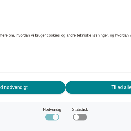
 af træ garanterer flere
e mere om, hvordan vi bruger cookies og andre tekniske løsninger, og hvordan 
ad nødvendigt
Tillad all
i, Finland. Der besluttede Aarne
Nødvendig
Statistisk
havde fået i gave fra USA.
tur, hed Kimble. Dens
 gameplaykoncept, der blev