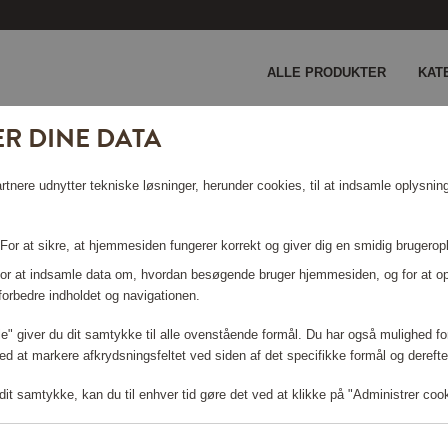
ALLE PRODUKTER
KAT
R DINE DATA
nere udnytter tekniske løsninger, herunder cookies, til at indsamle oplysninge
 For at sikre, at hjemmesiden fungerer korrekt og giver dig en smidig brugerop
 For at indsamle data om, hvordan besøgende bruger hjemmesiden, og for at o
forbedre indholdet og navigationen.
Log ind for at shoppe
lle" giver du dit samtykke til alle ovenstående formål. Du har også mulighed for
ed at markere afkrydsningsfeltet ved siden af det specifikke formål og derefter
it samtykke, kan du til enhver tid gøre det ved at klikke på "Administrer coo