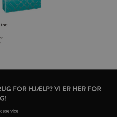
 træ
nt
r
RUG FOR HJÆLP? VI ER HER FOR
G!
deservice