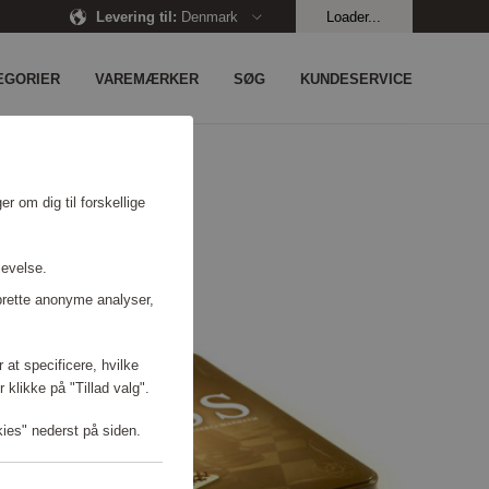
Levering til
:
Denmark
Loader...
EGORIER
VAREMÆRKER
SØG
KUNDESERVICE
r om dig til forskellige
levelse.
prette anonyme analyser,
 at specificere, hvilke
 klikke på "Tillad valg".
kies" nederst på siden.