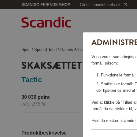
SCANDIC FRIENDS SHOP
Gå til scandichotels.dk
ADMINISTRE
Hjem
/
Sport & fritid
/
Games & books
/
Skaksættet
Vi og vores samarbejdspart
SKAKSÆTTET
formål, såsom:
Funktionelle formål:
Tactic
Statistiske formål:
der hjælper os med at 
30 030 point
Ved at klikke på "Tillad a
eller
273 kr
formål du samtykker til, v
Hvis du ønsker at ændre d
Produktbeskrivelse