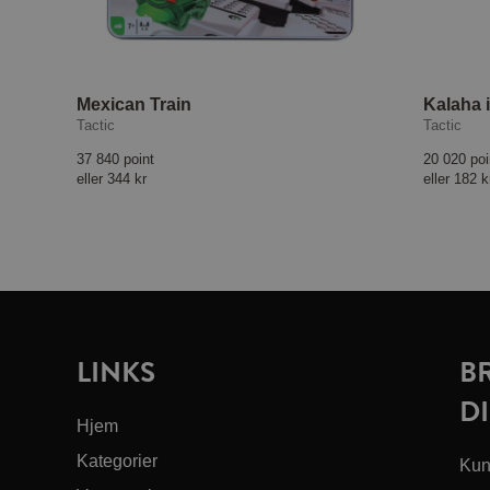
Mexican Train
Kalaha i
Tactic
Tactic
37 840 point
20 020 poi
eller
344 kr
eller
182 k
LINKS
B
DI
Hjem
Kategorier
Kun