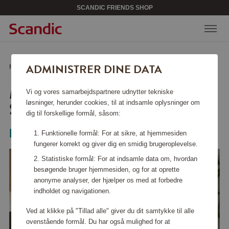
SCANDIC FRIENDS SHOP
ADMINISTRER DINE DATA
Hjem
/
Køkkentilbehør
/
Skåle
/
Margrethe Skål 1,5 L Stål
MARGRETHE SKÅL 1,5 L
Vi og vores samarbejdspartnere udnytter tekniske
STÅL
løsninger, herunder cookies, til at indsamle oplysninger om
dig til forskellige formål, såsom:
Rosti
Funktionelle formål: For at sikre, at hjemmesiden
fungerer korrekt og giver dig en smidig brugeroplevelse.
Statistiske formål: For at indsamle data om, hvordan
besøgende bruger hjemmesiden, og for at oprette
anonyme analyser, der hjælper os med at forbedre
indholdet og navigationen.
Ved at klikke på "Tillad alle" giver du dit samtykke til alle
ovenstående formål. Du har også mulighed for at