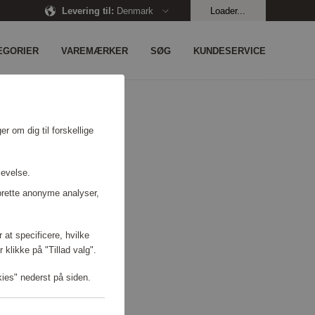
Levering til
:
Denmark
Loader...
EGORIER
VAREMÆRKER
SØG
KUNDESERVICE
r om dig til forskellige
levelse.
prette anonyme analyser,
 at specificere, hvilke
 klikke på "Tillad valg".
kies" nederst på siden.