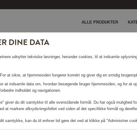
ALLE PRODUKTER
KAT
R DINE DATA
 KAN IKKE FINDES.
nere udnytter tekniske løsninger, herunder cookies, til at indsamle oplysninge
 For at sikre, at hjemmesiden fungerer korrekt og giver dig en smidig brugerop
 For at indsamle data om, hvordan besøgende bruger hjemmesiden, og for at o
forbedre indholdet og navigationen.
lle" giver du dit samtykke til alle ovenstående formål. Du har også mulighed for
ed at markere afkrydsningsfeltet ved siden af det specifikke formål og derefter
it samtykke, kan du til enhver tid gøre det ved at klikke på "Administrer coo