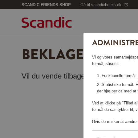
SCANDIC FRIENDS SHOP
Gå til scandichotels.dk
ADMINISTRE
BEKLAGER, SIDEN
Vi og vores samarbejdspart
formål, såsom:
Vil du vende tilbage til
startsiden
?
Funktionelle formål:
Statistiske formål:
der hjælper os med at 
Ved at klikke på "Tillad a
formål du samtykker til, v
Hvis du ønsker at ændre d