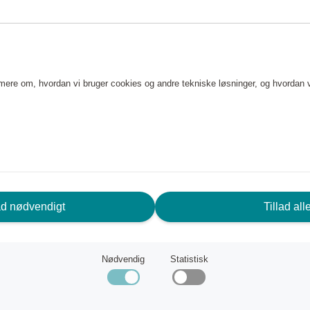
e mere om, hvordan vi bruger cookies og andre tekniske løsninger, og hvordan 
RUG FOR HJÆLP? VI ER HER FOR
ad nødvendigt
Tillad all
G!
Nødvendig
Statistisk
deservice
Scandic Friends