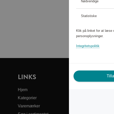
Nødvendige
Statistiske
Klik på linket for at læs
personoplysninger.
Integritetspolitik
LINKS
B
Till
DI
Hjem
Kategorier
Kun
Varemærker
Om 