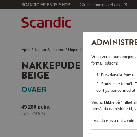
SCANDIC FRIENDS SHOP
Gå til scandichotels.dk
ADMINISTRE
Hjem
/
Tasker & tilbehør
/
Rejsetilbehør
/
Nakkepude med hætte 
Vi og vores samarbejdspart
NAKKEPUDE MED HÆTTE
formål, såsom:
BEIGE
Funktionelle formål:
Statistiske formål:
OVAER
der hjælper os med at 
Ved at klikke på "Tillad a
49 280 point
formål du samtykker til, v
eller
448 kr
Hvis du ønsker at ændre d