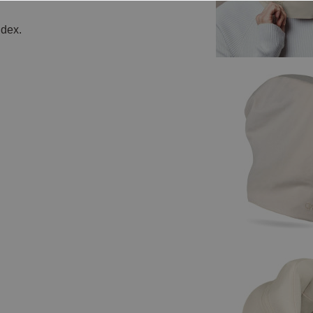
ndex.
.