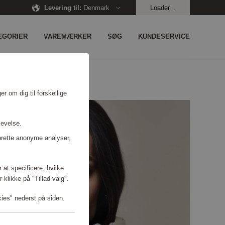
Levering til
:
Denmark
Loader...
EGORIER
VAREMÆRKER
SØG
KUNDESERVICE
r om dig til forskellige
levelse.
prette anonyme analyser,
 at specificere, hvilke
 klikke på "Tillad valg".
kies" nederst på siden.