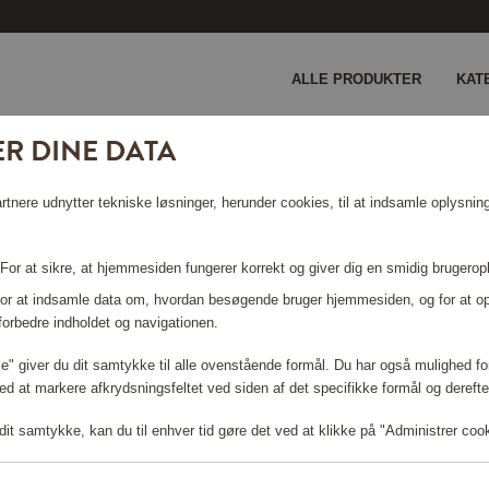
ALLE PRODUKTER
KAT
R DINE DATA
Bondi Beige
nere udnytter tekniske løsninger, herunder cookies, til at indsamle oplysninge
 BONDI
 For at sikre, at hjemmesiden fungerer korrekt og giver dig en smidig brugerop
 For at indsamle data om, hvordan besøgende bruger hjemmesiden, og for at o
forbedre indholdet og navigationen.
lle" giver du dit samtykke til alle ovenstående formål. Du har også mulighed for
ed at markere afkrydsningsfeltet ved siden af det specifikke formål og derefter
Log ind for at shoppe
it samtykke, kan du til enhver tid gøre det ved at klikke på "Administrer coo