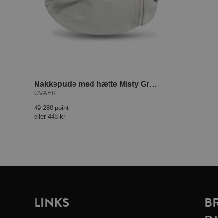
Nakkepude med hætte Misty Grey
OVAER
49 280 point
eller
448 kr
LINKS
B