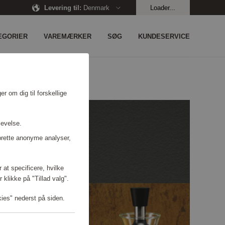
Levering til
:
Denmark
Loader...
EGORIER
VAREMÆRKER
SØG
KUNDESERVICE
r om dig til forskellige
levelse.
prette anonyme analyser,
 at specificere, hvilke
 klikke på "Tillad valg".
kies" nederst på siden.