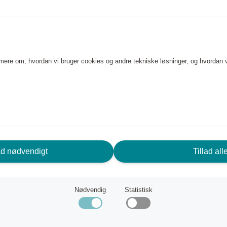
 olien over karaflen og
er klar, når du skal bruge den.
undgå pletter på bordet eller
g gør, at indholdet ikke tager
e mere om, hvordan vi bruger cookies og andre tekniske løsninger, og hvordan 
vet af borosilikatglas, der kan
igt at bruge det i mikroovnen,
ad nødvendigt
Tillad all
Nødvendig
Statistisk