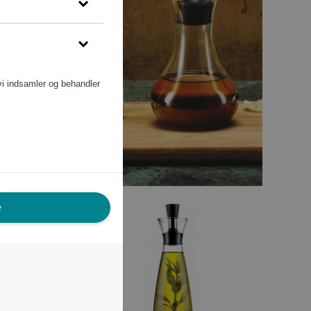
vi indsamler og behandler
e