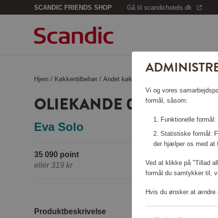
SCANDIC FRIENDS SHOP
Gå til scandichotels.dk
ADMINISTRE
Hjem
/
Køkkentilbehør
/
Andet køkkentilbehør
/
Oliekande 0,5 L
Vi og vores samarbejdspart
OLIEKANDE 0,5 L
formål, såsom:
Funktionelle formål:
Eva Solo
Statistiske formål:
der hjælper os med at 
35 090 point
Ved at klikke på "Tillad a
eller
319 kr
formål du samtykker til, v
Hvis du ønsker at ændre d
Produktbeskrivelse