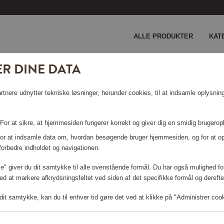
ALLE PRODUKTER
KAT
R DINE DATA
nere udnytter tekniske løsninger, herunder cookies, til at indsamle oplysninge
 For at sikre, at hjemmesiden fungerer korrekt og giver dig en smidig brugerop
 For at indsamle data om, hvordan besøgende bruger hjemmesiden, og for at o
forbedre indholdet og navigationen.
Log ind for at shoppe
lle" giver du dit samtykke til alle ovenstående formål. Du har også mulighed for
ed at markere afkrydsningsfeltet ved siden af det specifikke formål og derefter
it samtykke, kan du til enhver tid gøre det ved at klikke på "Administrer coo