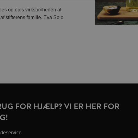
des og ejes virksomheden af ​​
f stifterens familie. Eva Solo
RUG FOR HJÆLP? VI ER HER FOR
G!
deservice