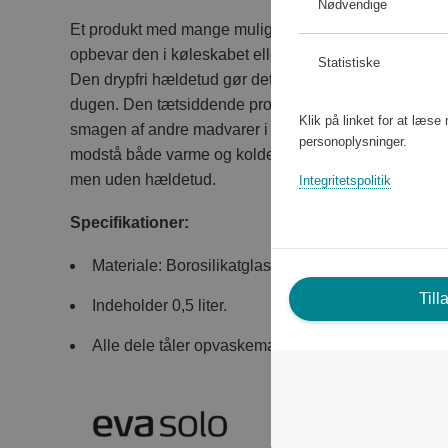
Nødvendige
Et produkt med mange muligheder og funktioner. Hæld
opbevar den i køleskabet eller spisekammeret, så den 
Statistiske
Den drypfri hældetud gør det nemt at ramme rigtigt og 
dugen. Den tætsiddende prop bevarer smag og aroma o
Klik på linket for at læs
smagen af ​​andre madvarer i køleskabet. Karaflen er la
personoplysninger.
modstå både varme og kolde væsker. Det er derfor mul
men uden hældetud.
Integritetspolitik
Specifikationer:
Materiale: Borosilikatglas.
Till
Indeholder 0,5 liter.
Alle dele tåler opvaskemaskine.