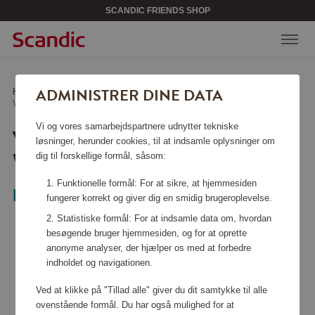
SCANDIC FRIENDS SHOP
ADMINISTRER DINE DATA
Hjem
/
Tasker & tilbehør
/
Weekend tasker
/
Vandtæt Weekendtaske Grøn
Vi og vores samarbejdspartnere udnytter tekniske
VANDTÆT
løsninger, herunder cookies, til at indsamle oplysninger om
WEEKENDTASKE GRØN
dig til forskellige formål, såsom:
Funktionelle formål: For at sikre, at hjemmesiden
LØV
fungerer korrekt og giver dig en smidig brugeroplevelse.
Statistiske formål: For at indsamle data om, hvordan
besøgende bruger hjemmesiden, og for at oprette
anonyme analyser, der hjælper os med at forbedre
indholdet og navigationen.
Ved at klikke på "Tillad alle" giver du dit samtykke til alle
ovenstående formål. Du har også mulighed for at