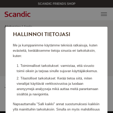
SCANDIC FRIENDS SHOP
Aloitussivu
/
Apple
HALLINNOI TIETOJASI
APPLE
Me ja kumppanimme käytämme teknisiä ratkaisuja, kuten
evästeitä, kerätäksemme tietoja sinusta eri tarkoituksiin,
kuten:
Näyttää tuotteita
Toiminnalliset tarkoitukset: varmistaa, että sivusto
toimii oikein ja tarjoaa sinulle sujuvan käyttäjäkokemus.
Tilastolliset tarkoitukset: Kerää tietoa siitä, miten
vierailijat käyttävät verkkosivustoa ja luodaan
Juuri nyt ei ole tuotteita näytettäväksi.
anonyymejä analyyseja mikä auttaa meitä parantamaan
sisältöä ja navigointia.
Napsauttamalla "Salli kaikki" annat suostumuksesi kaikkiin
yllä mainittuihin tarkoituksiin. Sinulla on myös mahdollisuus