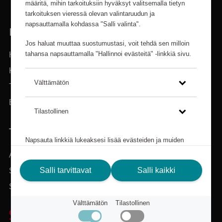
määritä, mihin tarkoituksiin hyväksyt valitsemalla tietyn
tarkoituksen vieressä olevan valintaruudun ja
napsauttamalla kohdassa "Salli valinta".
LINKIT
Jos haluat muuttaa suostumustasi, voit tehdä sen milloin
tahansa napsauttamalla "Hallinnoi evästeitä" -linkkiä sivu.
Hem
Kategoriat
Välttämätön
Tuotteet
Etsi valikoimasta.
Tilastollinen
TARVITSETKO APUA? AUTAMME SINUA.
Napsauta linkkiä lukeaksesi lisää evästeiden ja muiden
teknisten ratkaisujen käytöstä sekä siitä, kuinka keräämme
Asiakaspalvelu
ja käsittelee henkilötietoja.
Salli tarvittavat
Salli kaikki
Scandic Friends
Tietosuojakäytäntö
Siirry scandichotels.fi
Välttämätön
Tilastollinen