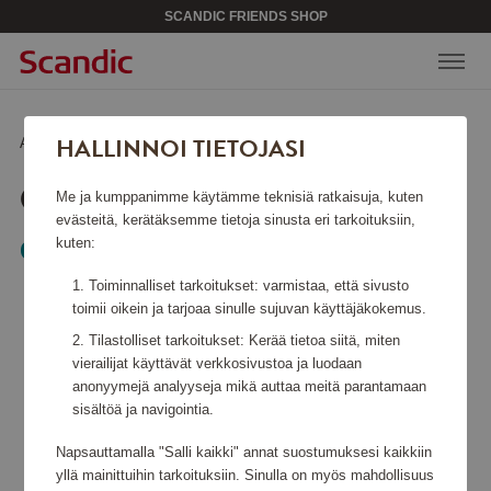
SCANDIC FRIENDS SHOP
HALLINNOI TIETOJASI
Aloitussivu
/
Lahjakortit
/
Coolstuff
COOLSTUFF
Me ja kumppanimme käytämme teknisiä ratkaisuja, kuten
evästeitä, kerätäksemme tietoja sinusta eri tarkoituksiin,
kuten:
Gift Card
Toiminnalliset tarkoitukset: varmistaa, että sivusto
toimii oikein ja tarjoaa sinulle sujuvan käyttäjäkokemus.
Tilastolliset tarkoitukset: Kerää tietoa siitä, miten
vierailijat käyttävät verkkosivustoa ja luodaan
anonyymejä analyyseja mikä auttaa meitä parantamaan
sisältöä ja navigointia.
Napsauttamalla "Salli kaikki" annat suostumuksesi kaikkiin
yllä mainittuihin tarkoituksiin. Sinulla on myös mahdollisuus