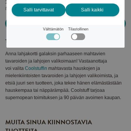
15 865 pistettä
tai
19 €
Salli tarvittavat
Salli kaikki
Kirjaudu sisään ja tilaa
Välttämätön
Tilastollinen
Tuotekuvaus
Anna lahjakortti galaksin parhaaseen mahtavien
tavaroiden ja lahjojen valikoimaan! Vastaanottaja
voi valita
Coolstuffin
mahtavasta hauskojen ja
mielenkiintoisten tavaroiden ja lahjojen valikoimista, ja
etsiä juuri sen tuotteen, joka tekee hänen elämästästään
hauskempaa tai näppärämpää. Coolstuff tarjoaa
supernopean toimituksen ja 90 päivän avoimen kaupan.
MUITA SINUA KIINNOSTAVIA
TUOTTEITA