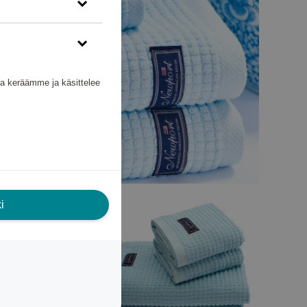
nka keräämme ja käsittelee
i