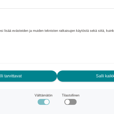
iin. Valmistettu hyvin imevästä
Ylivoimainen imukyky
si lisää evästeiden ja muiden teknisten ratkaisujen käytöstä sekä siitä, kui
li tarvittavat
Salli kaikk
996 lähtien on valmistanut
Välttämätön
Tilastollinen
oilu aidon New England -tyylin