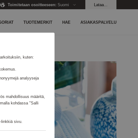
Toimitetaan osoitteeseen
:
Suomi
Lataa...
GORIAT
TUOTEMERKIT
HAE
ASIAKASPALVELU
rkoituksiin, kuten:
jäkokemus.
n anonyymejä analyyseja
myös mahdollisuus määritä,
amalla kohdassa "Salli
linkkiä sivu.