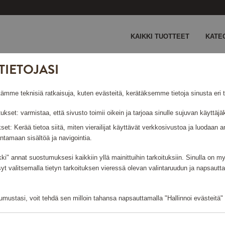
KAIKKI TUOTTEET
KATE
TIETOJASI
 Aqua
e teknisiä ratkaisuja, kuten evästeitä, kerätäksemme tietoja sinusta eri ta
ND AQUA
tukset: varmistaa, että sivusto toimii oikein ja tarjoaa sinulle sujuvan käyttä
ukset: Kerää tietoa siitä, miten vierailijat käyttävät verkkosivustoa ja luodaa
ntamaan sisältöä ja navigointia.
kki" annat suostumuksesi kaikkiin yllä mainittuihin tarkoituksiin. Sinulla on 
Kirjaudu sisään ja tilaa
syt valitsemalla tietyn tarkoituksen vieressä olevan valintaruudun ja napsautt
mustasi, voit tehdä sen milloin tahansa napsauttamalla "Hallinnoi evästeitä" -