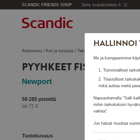
SCANDIC FRIENDS SHOP
Siirry scandichotels.fi
HALLINNOI 
Aloitussivu
/
Koti ja sisustus
/
Tekstiilit
/
Pyyhkeet Fisher Island
Me ja kumppanimme käytämm
PYYHKEET FISHER ISLA
Toiminnalliset tarkoi
Tilastolliset tarkoit
Newport
mikä auttaa meitä para
Napsauttamalla "Salli kai
59 285 pistettä
mihin tarkoituksiin hyväk
tai
71 €
valinta".
Jos haluat muuttaa suostu
Tuotekuvaus