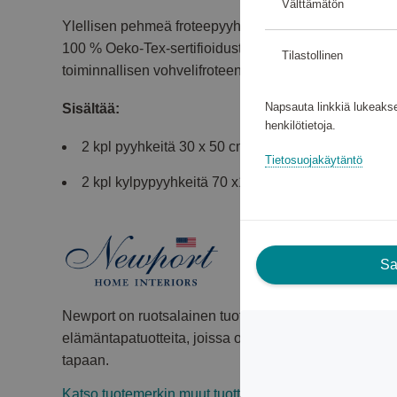
Välttämätön
Ylellisen pehmeä froteepyyhe klassiseen Newport-tyyl
100 % Oeko-Tex-sertifioidusta puuvillasta Turkissa. 
Tilastollinen
toiminnallisen vohvelifroteen ansiosta.
Napsauta linkkiä lukeakse
Sisältää:
henkilötietoja.
2 kpl pyyhkeitä 30 x 50 cm
Tietosuojakäytäntö
2 kpl kylpypyyhkeitä 70 x140 cm
Sal
Newport on ruotsalainen tuotemerkki, joka vuodesta 1
elämäntapatuotteita, joissa on klassinen ajaton muot
tapaan.
Katso tuotemerkin muut tuotteet